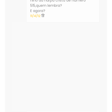
hino da harpa cristã de numero
515,quem lembra?
E agora?
11/4/12