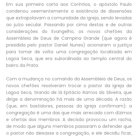
Em sua primeira carta aos Coríntios, o apóstolo Paulo
condenou veementemente a existência de dissensões
que extrapolavam a comunidade da igreja, sendo levadas
ao juízo secular. Passando por cima destas e de outras
considerações do Evangelho, os novos chefões da
Assembleia de Deus de Campina Grande (que agora é
presidida pelo pastor Daniel Nunes) acionaram a justiça
para tomar de volta uma congregação localizada em
Lagoa Seca, que era subordinada ao templo central do
bairro da Prata.
Com a mudança no comando da Assembleia de Deus, os
novos chefões resolveram trocar o pastor da igreja de
Lagoa Seca, tirando de lá Epitácio Ramos da Silveira, que
dirige a denominação há mais de uma década. A razão
(que, em bastidores, pessoas da igreja confirmam): a
congregação é uma das que mais arrecada com dízimos
e ofertas dos membros. A decisão provocou um racha,
de modo que alguns membros passaram a defender que
o pastor não deixasse a congregação, e ele decidiu ficar,