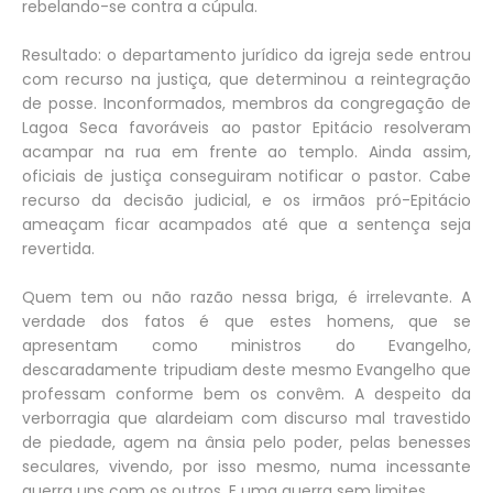
rebelando-se contra a cúpula.
Resultado: o departamento jurídico da igreja sede entrou
com recurso na justiça, que determinou a reintegração
de posse. Inconformados, membros da congregação de
Lagoa Seca favoráveis ao pastor Epitácio resolveram
acampar na rua em frente ao templo. Ainda assim,
oficiais de justiça conseguiram notificar o pastor. Cabe
recurso da decisão judicial, e os irmãos pró-Epitácio
ameaçam ficar acampados até que a sentença seja
revertida.
Quem tem ou não razão nessa briga, é irrelevante. A
verdade dos fatos é que estes homens, que se
apresentam como ministros do Evangelho,
descaradamente tripudiam deste mesmo Evangelho que
professam conforme bem os convêm. A despeito da
verborragia que alardeiam com discurso mal travestido
de piedade, agem na ânsia pelo poder, pelas benesses
seculares, vivendo, por isso mesmo, numa incessante
guerra uns com os outros. E uma guerra sem limites.