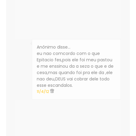
Anônimo disse…
eu nao comcordo com o que
Epitacio fes,pois ele foi meu pastou
e me enssinou da a seza o que e de
cesa,mas quando foi pra ele da ,ele
nao deu,DEUS vai cobrar dele todo
esse escandalos.
11/4/12