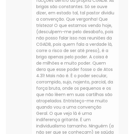
facções dentro da própria CGADB. As
brigas são constantes. Só se ouve
dizer, em estado tal, tal pastor dividiu
a convenção. Que vergonha! Que
tristeza! O que estamos vendo hoje,
(desculpem-me pelo desabafo, pois
não posso falar isso nas reuniões da
CGADB, pois quem fala a verdade lá,
corre o risco de ser até preso), é a
briga apenas pelo poder. A coisa é
de milhões e muito poder. Quem
dera que esse poder fosse o de Atos
4.31! Mais não é. È o poder secular,
corrompido, sujo, nojento, parcial, da
força bruta, onde os pequenos e os
que não lêem em suas cartilhas são
atropelados. Entristeço-me muito
quando vou a uma convenção
Geral. O que vejo lá é uma
indiferença gritante. É um
individualismo tamanho. Ninguém (a
não ser que se conheçam) se saúda