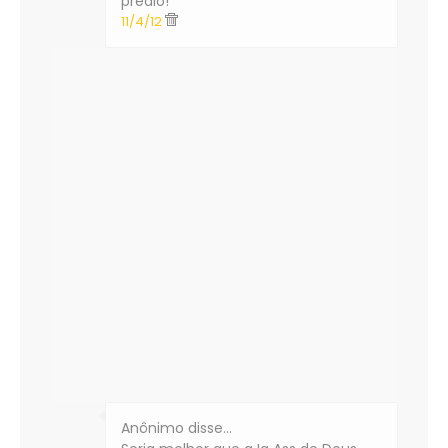
prédio!
11/4/12
Anônimo disse…