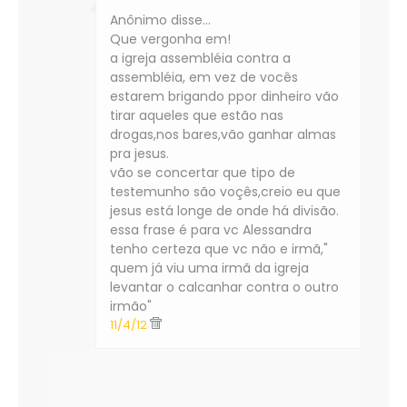
Anônimo disse…
Que vergonha em!
a igreja assembléia contra a
assembléia, em vez de vocês
estarem brigando ppor dinheiro vão
tirar aqueles que estão nas
drogas,nos bares,vão ganhar almas
pra jesus.
vão se concertar que tipo de
testemunho são voçês,creio eu que
jesus está longe de onde há divisão.
essa frase é para vc Alessandra
tenho certeza que vc não e irmã,"
quem já viu uma irmã da igreja
levantar o calcanhar contra o outro
irmão"
11/4/12