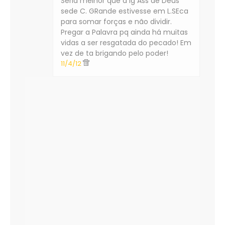
Seria melhor que a Ig Ass de Deus
sede C. GRande estivesse em L.SEca
para somar forças e não dividir.
Pregar a Palavra pq ainda há muitas
vidas a ser resgatada do pecado! Em
vez de ta brigando pelo poder!
11/4/12