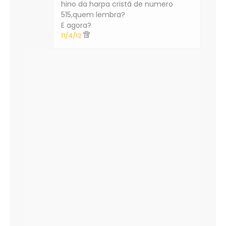
hino da harpa cristã de numero
515,quem lembra?
E agora?
11/4/12