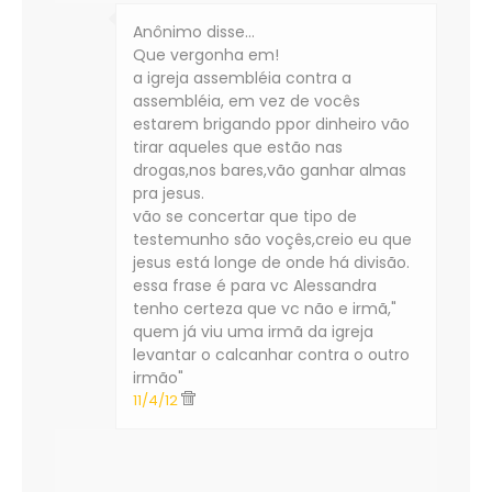
Anônimo disse…
Que vergonha em!
a igreja assembléia contra a
assembléia, em vez de vocês
estarem brigando ppor dinheiro vão
tirar aqueles que estão nas
drogas,nos bares,vão ganhar almas
pra jesus.
vão se concertar que tipo de
testemunho são voçês,creio eu que
jesus está longe de onde há divisão.
essa frase é para vc Alessandra
tenho certeza que vc não e irmã,"
quem já viu uma irmã da igreja
levantar o calcanhar contra o outro
irmão"
11/4/12