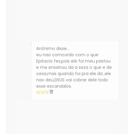
Anônimo disse…
eu nao comcordo com o que
Epitacio fes,pois ele foi meu pastou
e me enssinou da a seza o que e de
cesa,mas quando foi pra ele da ,ele
nao deu,DEUS vai cobrar dele todo
esse escandalos.
11/4/12