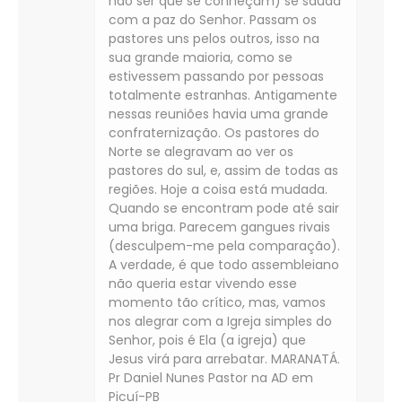
não ser que se conheçam) se saúda
com a paz do Senhor. Passam os
pastores uns pelos outros, isso na
sua grande maioria, como se
estivessem passando por pessoas
totalmente estranhas. Antigamente
nessas reuniões havia uma grande
confraternização. Os pastores do
Norte se alegravam ao ver os
pastores do sul, e, assim de todas as
regiões. Hoje a coisa está mudada.
Quando se encontram pode até sair
uma briga. Parecem gangues rivais
(desculpem-me pela comparação).
A verdade, é que todo assembleiano
não queria estar vivendo esse
momento tão crítico, mas, vamos
nos alegrar com a Igreja simples do
Senhor, pois é Ela (a igreja) que
Jesus virá para arrebatar. MARANATÁ.
Pr Daniel Nunes Pastor na AD em
Picuí-PB