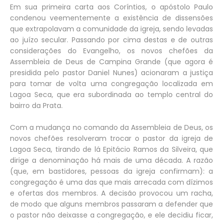
Em sua primeira carta aos Coríntios, o apóstolo Paulo
condenou veementemente a existência de dissensões
que extrapolavam a comunidade da igreja, sendo levadas
ao juízo secular. Passando por cima destas e de outras
considerações do Evangelho, os novos chefões da
Assembleia de Deus de Campina Grande (que agora é
presidida pelo pastor Daniel Nunes) acionaram a justiça
para tomar de volta uma congregação localizada em
Lagoa Seca, que era subordinada ao templo central do
bairro da Prata.
Com a mudança no comando da Assembleia de Deus, os
novos chefões resolveram trocar o pastor da igreja de
Lagoa Seca, tirando de lá Epitácio Ramos da Silveira, que
dirige a denominação há mais de uma década. A razão
(que, em bastidores, pessoas da igreja confirmam): a
congregação é uma das que mais arrecada com dízimos
e ofertas dos membros. A decisão provocou um racha,
de modo que alguns membros passaram a defender que
o pastor não deixasse a congregação, e ele decidiu ficar,