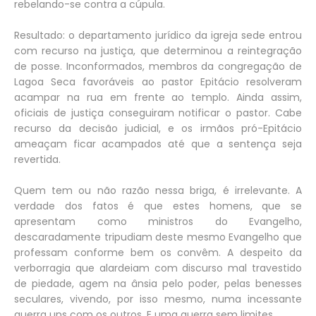
rebelando-se contra a cúpula.
Resultado: o departamento jurídico da igreja sede entrou
com recurso na justiça, que determinou a reintegração
de posse. Inconformados, membros da congregação de
Lagoa Seca favoráveis ao pastor Epitácio resolveram
acampar na rua em frente ao templo. Ainda assim,
oficiais de justiça conseguiram notificar o pastor. Cabe
recurso da decisão judicial, e os irmãos pró-Epitácio
ameaçam ficar acampados até que a sentença seja
revertida.
Quem tem ou não razão nessa briga, é irrelevante. A
verdade dos fatos é que estes homens, que se
apresentam como ministros do Evangelho,
descaradamente tripudiam deste mesmo Evangelho que
professam conforme bem os convêm. A despeito da
verborragia que alardeiam com discurso mal travestido
de piedade, agem na ânsia pelo poder, pelas benesses
seculares, vivendo, por isso mesmo, numa incessante
guerra uns com os outros. E uma guerra sem limites.