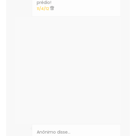
prédio!
11/4/12
Anônimo disse…