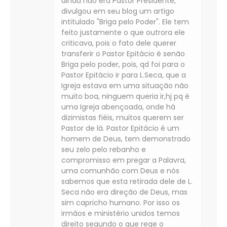
ainda não era Pastor Presidente,
divulgou em seu blog um artigo
intitulado "Briga pelo Poder". Ele tem
feito justamente o que outrora ele
criticava, pois o fato dele querer
transferir o Pastor Epitácio é senão
Briga pelo poder, pois, qd foi para o
Pastor Epitácio ir para L.Seca, que a
Igreja estava em uma situação não
muito boa, ninguem queria ir,hj pq é
uma Igreja abençoada, onde há
dizimistas fiéis, muitos querem ser
Pastor de lá. Pastor Epitácio é um
homem de Deus, tem demonstrado
seu zelo pelo rebanho e
compromisso em pregar a Palavra,
uma comunhão com Deus e nós
sabemos que esta retirada dele de L.
Seca não era direção de Deus, mas
sim capricho humano. Por isso os
irmãos e ministério unidos temos
direito segundo o que rege o