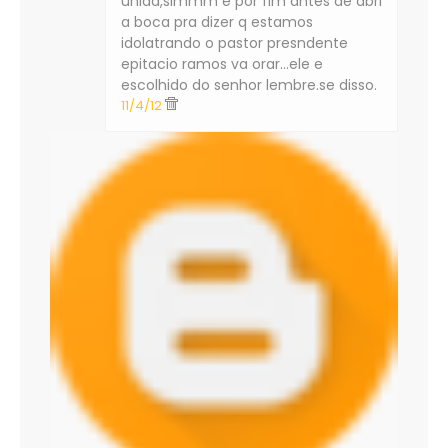
unida,simmm e por fim antes de abri
a boca pra dizer q estamos
idolatrando o pastor presndente
epitacio ramos va orar...ele e
escolhido do senhor lembre.se disso.
11/4/12