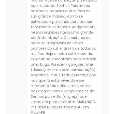
não ser que se conheçam) se saúda
com a paz do Senhor. Passam os
pastores uns pelos outros, isso na
sua grande maioria, como se
estivessem passando por pessoas
totalmente estranhas. Antigamente
nessas reuniões havia uma grande
confraternização. Os pastores do
Norte se alegravam ao ver os
pastores do sul, e, assim de todas as
regiões. Hoje a coisa está mudada.
Quando se encontram pode até sair
uma briga. Parecem gangues rivais
(desculpem-me pela comparação).
A verdade, é que todo assembleiano
não queria estar vivendo esse
momento tão crítico, mas, vamos
nos alegrar com a Igreja simples do
Senhor, pois é Ela (a igreja) que
Jesus virá para arrebatar. MARANATÁ.
Pr Daniel Nunes Pastor na AD em
Picuí-PB