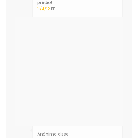
prédio!
11/4/12
Anônimo disse…