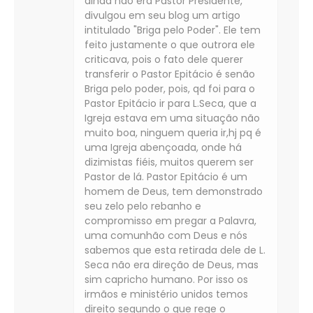
ainda não era Pastor Presidente,
divulgou em seu blog um artigo
intitulado "Briga pelo Poder". Ele tem
feito justamente o que outrora ele
criticava, pois o fato dele querer
transferir o Pastor Epitácio é senão
Briga pelo poder, pois, qd foi para o
Pastor Epitácio ir para L.Seca, que a
Igreja estava em uma situação não
muito boa, ninguem queria ir,hj pq é
uma Igreja abençoada, onde há
dizimistas fiéis, muitos querem ser
Pastor de lá. Pastor Epitácio é um
homem de Deus, tem demonstrado
seu zelo pelo rebanho e
compromisso em pregar a Palavra,
uma comunhão com Deus e nós
sabemos que esta retirada dele de L.
Seca não era direção de Deus, mas
sim capricho humano. Por isso os
irmãos e ministério unidos temos
direito segundo o que rege o