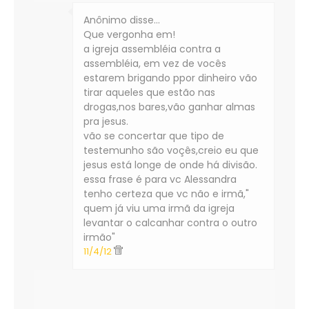
Anônimo disse…
Que vergonha em!
a igreja assembléia contra a
assembléia, em vez de vocês
estarem brigando ppor dinheiro vão
tirar aqueles que estão nas
drogas,nos bares,vão ganhar almas
pra jesus.
vão se concertar que tipo de
testemunho são voçês,creio eu que
jesus está longe de onde há divisão.
essa frase é para vc Alessandra
tenho certeza que vc não e irmã,"
quem já viu uma irmã da igreja
levantar o calcanhar contra o outro
irmão"
11/4/12