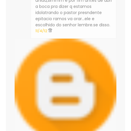
unida,simmm e por fim antes de abri
a boca pra dizer q estamos
idolatrando o pastor presndente
epitacio ramos va orar...ele e
escolhido do senhor lembre.se disso.
11/4/12