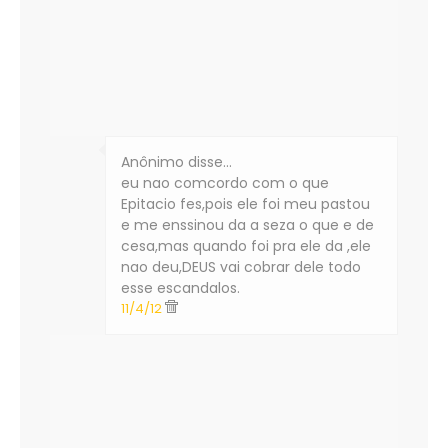
Anônimo disse…
eu nao comcordo com o que
Epitacio fes,pois ele foi meu pastou
e me enssinou da a seza o que e de
cesa,mas quando foi pra ele da ,ele
nao deu,DEUS vai cobrar dele todo
esse escandalos.
11/4/12