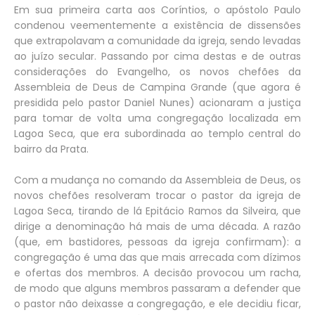
Em sua primeira carta aos Coríntios, o apóstolo Paulo
condenou veementemente a existência de dissensões
que extrapolavam a comunidade da igreja, sendo levadas
ao juízo secular. Passando por cima destas e de outras
considerações do Evangelho, os novos chefões da
Assembleia de Deus de Campina Grande (que agora é
presidida pelo pastor Daniel Nunes) acionaram a justiça
para tomar de volta uma congregação localizada em
Lagoa Seca, que era subordinada ao templo central do
bairro da Prata.
Com a mudança no comando da Assembleia de Deus, os
novos chefões resolveram trocar o pastor da igreja de
Lagoa Seca, tirando de lá Epitácio Ramos da Silveira, que
dirige a denominação há mais de uma década. A razão
(que, em bastidores, pessoas da igreja confirmam): a
congregação é uma das que mais arrecada com dízimos
e ofertas dos membros. A decisão provocou um racha,
de modo que alguns membros passaram a defender que
o pastor não deixasse a congregação, e ele decidiu ficar,