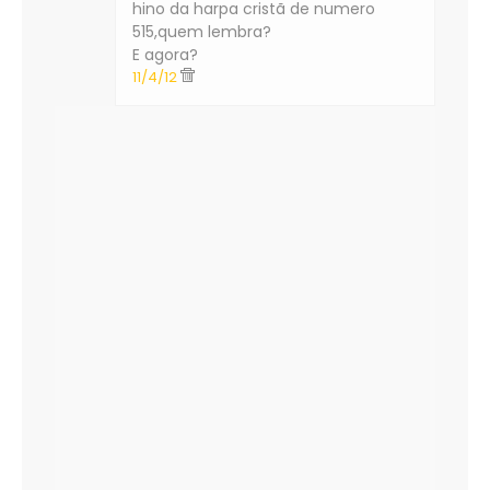
hino da harpa cristã de numero
515,quem lembra?
E agora?
11/4/12