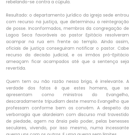
rebelando-se contra a cúpula.
Resultado: o departamento jurídico da igreja sede entrou
com recurso na justiça, que determinou a reintegração
de posse. Inconformados, membros da congregação de
Lagoa Seca favoráveis ao pastor Epitácio resolveram
acampar na rua em frente ao templo. Ainda assim,
oficiais de justiça conseguiram notificar o pastor. Cabe
recurso da decisão judicial, e os irmãos pró-Epitácio
ameaçam ficar acampados até que a sentença seja
revertida.
Quem tem ou não razão nessa briga, é irrelevante. A
verdade dos fatos é que estes homens, que se
apresentam como ministros do Evangelho,
descaradamente tripudiam deste mesmo Evangelho que
professam conforme bem os convêm. A despeito da
verborragia que alardeiam com discurso mal travestido
de piedade, agem na ânsia pelo poder, pelas benesses
seculares, vivendo, por isso mesmo, numa incessante
guerra uns com os outros. E uma guerra sem limites.