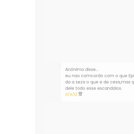
Anônimo disse…
eu nao comcordo com o que Epit
da a seza o que e de cesa,mas qu
dele todo esse escandalos.
11/4/12