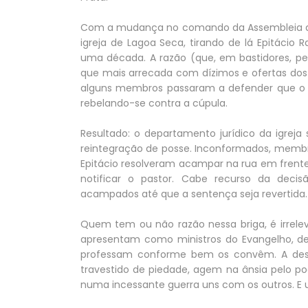
Com a mudança no comando da Assembleia de 
igreja de Lagoa Seca, tirando de lá Epitácio
uma década. A razão (que, em bastidores, p
que mais arrecada com dízimos e ofertas do
alguns membros passaram a defender que o pa
rebelando-se contra a cúpula.
Resultado: o departamento jurídico da igrej
reintegração de posse. Inconformados, membr
Epitácio resolveram acampar na rua em frente 
notificar o pastor. Cabe recurso da decis
acampados até que a sentença seja revertida.
Quem tem ou não razão nessa briga, é irrele
apresentam como ministros do Evangelho, 
professam conforme bem os convêm. A desp
travestido de piedade, agem na ânsia pelo po
numa incessante guerra uns com os outros. E 