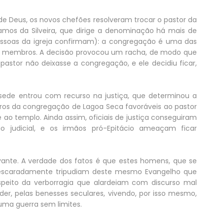
Deus, os novos chefões resolveram trocar o pastor da
 Ramos da Silveira, que dirige a denominação há mais de
essoas da igreja confirmam): a congregação é uma das
s membros. A decisão provocou um racha, de modo que
stor não deixasse a congregação, e ele decidiu ficar,
a sede entrou com recurso na justiça, que determinou a
os da congregação de Lagoa Seca favoráveis ao pastor
ao templo. Ainda assim, oficiais de justiça conseguiram
ão judicial, e os irmãos pró-Epitácio ameaçam ficar
vante. A verdade dos fatos é que estes homens, que se
descaradamente tripudiam deste mesmo Evangelho que
eito da verborragia que alardeiam com discurso mal
der, pelas benesses seculares, vivendo, por isso mesmo,
uma guerra sem limites.