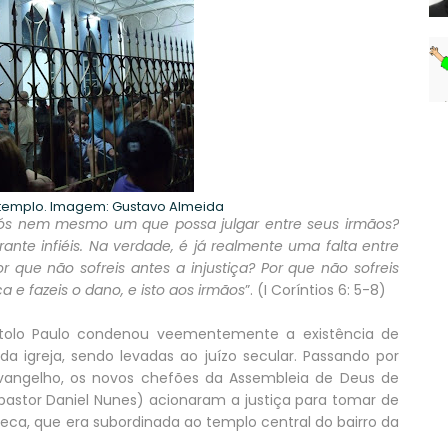
templo. Imagem: Gustavo Almeida
vós nem mesmo um que possa julgar entre seus irmãos?
rante infiéis. Na verdade, é já realmente uma falta entre
 que não sofreis antes a injustiça? Por que não sofreis
a e fazeis o dano, e isto aos irmãos
”. (I Coríntios 6: 5-8)
óstolo Paulo condenou veementemente a existência de
 igreja, sendo levadas ao juízo secular. Passando por
vangelho, os novos chefões da Assembleia de Deus de
pastor Daniel Nunes) acionaram a justiça para tomar de
ca, que era subordinada ao templo central do bairro da