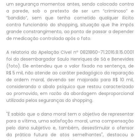
um segurança momentos antes, sendo colocado contra
a parede, sob o pretexto de ser um “criminoso” e
“bandido”, sem que tenha cometido qualquer ilícito
contra funcionário do shopping, situação que lhe impôs
grande constrangimento, ao ponto de passar a depender
de medicação controlada após o fato.
A relatoria da Apelação Cível nº 0821860-71.2016.8.15.0001
foi do desembargador Saulo Henriques de Sá e Benevides
(foto). Ele entendeu que o valor fixado na sentença, de
R$ 5 mil, não atende ao caráter pedagógico da reparação
de ordem moral, devendo ser majorado para R$ 10 mil,
considerando o abalo psíquico que restou caracterizado
ao promovido, em razão da abordagem desproporcional
utilizada pelos seguranças do shopping.
"É sabido que o dano moral tem o objetivo de representar
para a vítima, uma satisfação moral, uma compensação
pelo dano subjetivo e, também, desestimular o ofensor
da prática futura de atos semelhantes", destacou o