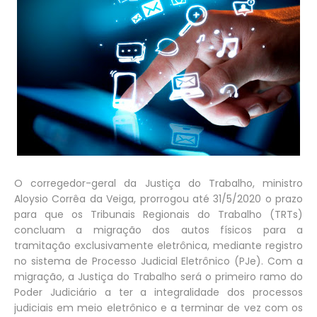
O corregedor-geral da Justiça do Trabalho, ministro
Aloysio Corrêa da Veiga, prorrogou até 31/5/2020 o prazo
para que os Tribunais Regionais do Trabalho (TRTs)
concluam a migração dos autos físicos para a
tramitação exclusivamente eletrônica, mediante registro
no sistema de Processo Judicial Eletrônico (PJe). Com a
migração, a Justiça do Trabalho será o primeiro ramo do
Poder Judiciário a ter a integralidade dos processos
judiciais em meio eletrônico e a terminar de vez com os