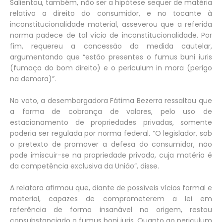
Salientou, também, não ser a hipótese sequer de matéria
relativa a direito do consumidor, e no tocante à
inconstitucionalidade material, asseverou que a referida
norma padece de tal vício de inconstitucionalidade. Por
fim, requereu a concessão da medida cautelar,
argumentando que “estão presentes o fumus buni iuris
(fumaça do bom direito) e o periculum in mora (perigo
na demora)”.
No voto, a desembargadora Fátima Bezerra ressaltou que
a forma de cobrança de valores, pelo uso de
estacionamento de propriedades privadas, somente
poderia ser regulada por norma federal. “O legislador, sob
o pretexto de promover a defesa do consumidor, não
pode imiscuir-se na propriedade privada, cuja matéria é
da competência exclusiva da União”, disse.
A relatora afirmou que, diante de possíveis vícios formal e
material, capazes de comprometerem a lei em
referência de forma insanável na origem, restou
consubstanciado o fumus boni iuris. Quanto ao periculum