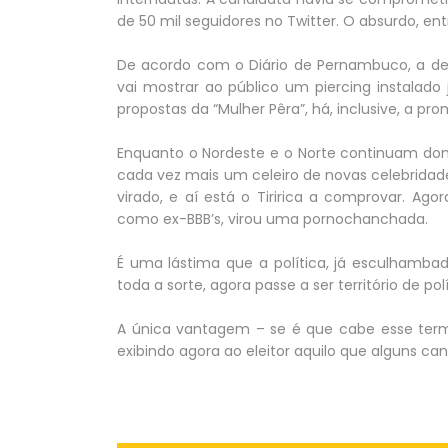
de 50 mil seguidores no Twitter. O absurdo, ent
De acordo com o Diário de Pernambuco, a dese
vai mostrar ao público um piercing instalado 
propostas da “Mulher Pêra”, há, inclusive, a pro
Enquanto o Nordeste e o Norte continuam domin
cada vez mais um celeiro de novas celebridade
virado, e aí está o Tiririca a comprovar. Ag
como ex-BBB’s, virou uma pornochanchada.
É uma lástima que a política, já esculhamba
toda a sorte, agora passe a ser território de pol
A única vantagem – se é que cabe esse termo
exibindo agora ao eleitor aquilo que alguns ca