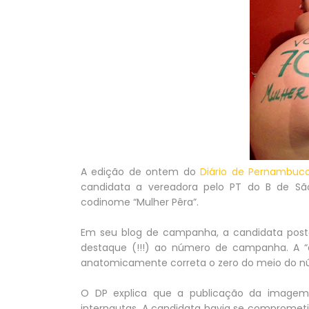
A edição de ontem do
Diário de Pernambuc
candidata a vereadora pelo PT do B de Sã
codinome “Mulher Pêra”.
Em seu blog de campanha, a candidata pos
destaque (!!!) ao número de campanha. A “a
anatomicamente correta o zero do meio do n
O DP explica que a publicação da image
internautas. A candidata havia se compromet