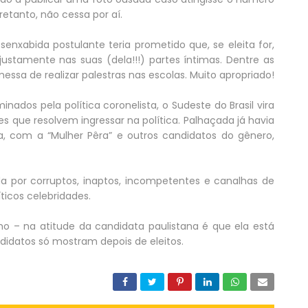
retanto, não cessa por aí.
nxabida postulante teria prometido que, se eleita for,
justamente nas suas (dela!!!) partes íntimas. Dentre as
messa de realizar palestras nas escolas. Muito apropriado!
ados pela política coronelista, o Sudeste do Brasil vira
s que resolvem ingressar na política. Palhaçada já havia
ora, com a “Mulher Pêra” e outros candidatos do gênero,
da por corruptos, inaptos, incompetentes e canalhas de
íticos celebridades.
 – na atitude da candidata paulistana é que ela está
ndidatos só mostram depois de eleitos.