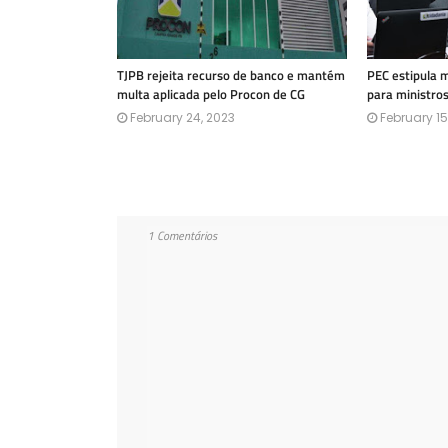
TJPB rejeita recurso de banco e mantém
PEC estipula 
multa aplicada pelo Procon de CG
para ministro
February 24, 2023
February 15
1 Comentários