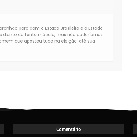
aranhão para com o Estado Brasileiro e o Estado
s diante de tanta mácula, mas não poderíamos
homem que apostou tudo na eleição, até sua
Comentário