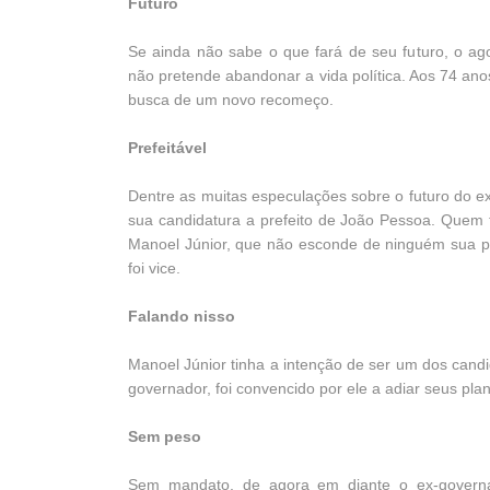
Futuro
Se ainda não sabe o que fará de seu futuro, o a
não pretende abandonar a vida política. Aos 74 an
busca de um novo recomeço.
Prefeitável
Dentre as muitas especulações sobre o futuro do 
sua candidatura a prefeito de João Pessoa. Quem t
Manoel Júnior, que não esconde de ninguém sua pret
foi vice.
Falando nisso
Manoel Júnior tinha a intenção de ser um dos ca
governador, foi convencido por ele a adiar seus pla
Sem peso
Sem mandato, de agora em diante o ex-governa