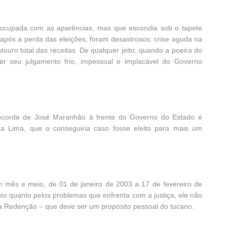
ocupada com as aparências, mas que escondia sob o tapete
 após a perda das eleições, foram desastrosos: crise aguda na
ouro total das receitas. De qualquer jeito, quando a poeira do
zer seu julgamento frio, impessoal e implacável do Governo
recorde de José Maranhão à frente do Governo do Estado é
ha Lima, que o conseguiria caso fosse eleito para mais um
 mês e meio, de 01 de janeiro de 2003 a 17 de fevereiro de
nto quanto pelos problemas que enfrenta com a justiça, ele não
o da Redenção – que deve ser um propósito pessoal do tucano.