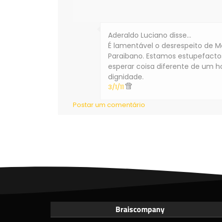
Aderaldo Luciano disse…
É lamentável o desrespeito de M
Paraibano. Estamos estupefacto
esperar coisa diferente de um 
dignidade.
3/1/11
Postar um comentário
Braiscompany