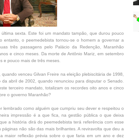
 última sexta. Este foi um mandato tampão, que durou pouco
o entanto, o peemedebista tornou-se o homem a governar a
suas três passagens pelo Palácio da Redenção, Maranhão
anos e cinco meses. Da morte de Antônio Mariz, em setembro
os e pouco mais de três meses.
 quando venceu Gilvan Freire na eleição plebiscitária de 1998,
o da abril de 2002, quando renunciou para disputar o Senado.
te terceiro mandato, totalizam os recordes oito anos e cinco
sobre o governo Maranhão?
er lembrado como alguém que cumpriu seu dever e respeitou o
eira impressão é a que fica, na gestão pública o que deixa
que a história dirá do peemedebista terá referência com esse
s páginas não são das mais brilhantes. A reviravolta que deu a
a maior reflexão prévia sobre o que faria em um ano e dez