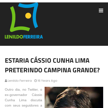
ESTARIA CÁSSIO CUNHA LIMA
PRETERINDO CAMPINA GRANDE?
Lenildo Ferreira
16 Years Ago
Outro dia, no Twitter, o
ex-governador Cássio
Cunha Lima discutia
com seus seguidores a