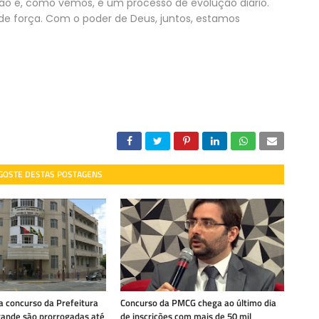
o e, como vemos, é um processo de evolução diário.
e força. Com o poder de Deus, juntos, estamos
 GOSTE DESTAS POSTAGENS
a concurso da Prefeitura
Concurso da PMCG chega ao último dia
ande são prorrogadas até
de inscrições com mais de 50 mil