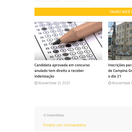
TALVEZ VOCÊ
Candidata aprovada em concurso
Inscrições par
anulado tem direito a receber
de Campina Gr
indenização
o dia 21
November 21, 2021
November 1
0 Comentários
Postar um comentário