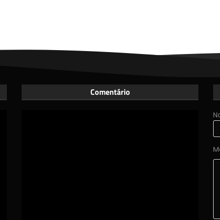
Comentário
N
M