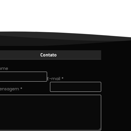
Contato
ome
E-mail
*
ensagem
*