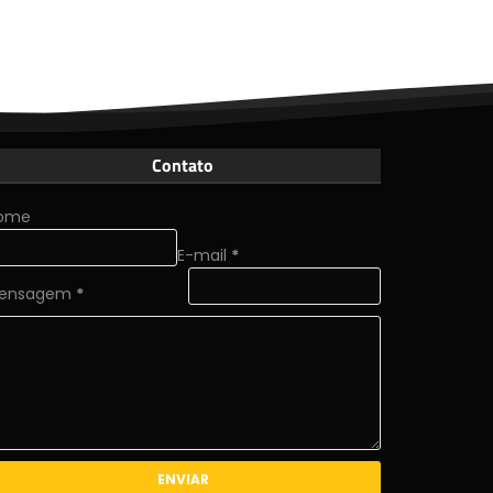
Contato
ome
E-mail
*
ensagem
*