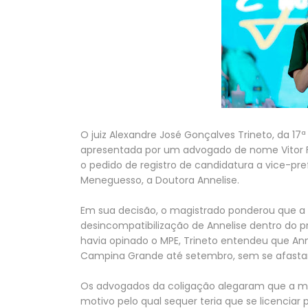
O juiz Alexandre José Gonçalves Trineto, da 17ª
apresentada por um advogado de nome Vitor Frei
o pedido de registro de candidatura a vice-prefe
Meneguesso, a Doutora Annelise.
Em sua decisão, o magistrado ponderou que a
desincompatibilização de Annelise dentro do pr
havia opinado o MPE, Trineto entendeu que An
Campina Grande até setembro, sem se afastar
Os advogados da coligação alegaram que a médi
motivo pelo qual sequer teria que se licencia