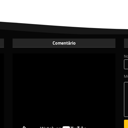
Comentário
N
M