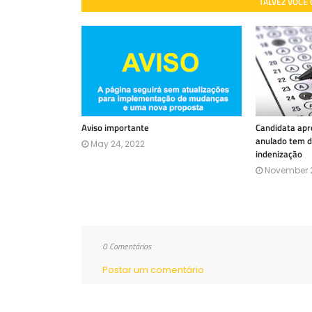
TALVEZ VOCÊ
Aviso importante
Candidata ap
anulado tem d
May 24, 2022
indenização
November 2
0 Comentários
Postar um comentário