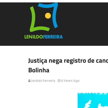
Justiça nega registro de can
Bolinha
Lenildo Ferreira
6 Years Ago