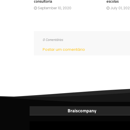
consultoria
escolas
September 10, 2020
July 01, 20
0 Comentários
Postar um comentário
Braiscompany