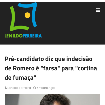
Pré-candidato diz que indecisão
de Romero é "farsa" para "cortina
de fumaça"
Lenildo Ferreira
6 Years Ago