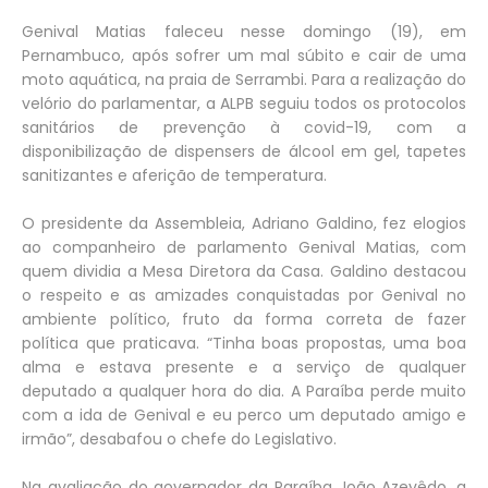
Genival Matias faleceu nesse domingo (19), em
Pernambuco, após sofrer um mal súbito e cair de uma
moto aquática, na praia de Serrambi. Para a realização do
velório do parlamentar, a ALPB seguiu todos os protocolos
sanitários de prevenção à covid-19, com a
disponibilização de dispensers de álcool em gel, tapetes
sanitizantes e aferição de temperatura.
O presidente da Assembleia, Adriano Galdino, fez elogios
ao companheiro de parlamento Genival Matias, com
quem dividia a Mesa Diretora da Casa. Galdino destacou
o respeito e as amizades conquistadas por Genival no
ambiente político, fruto da forma correta de fazer
política que praticava. “Tinha boas propostas, uma boa
alma e estava presente e a serviço de qualquer
deputado a qualquer hora do dia. A Paraíba perde muito
com a ida de Genival e eu perco um deputado amigo e
irmão”, desabafou o chefe do Legislativo.
Na avaliação do governador da Paraíba João Azevêdo, a