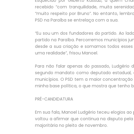
Esquecido por Gilberto Kassab, a quem cha
recebido “com tranquilidade, muita serenida
“muito respeito por Bruno”. No entanto, lembr
PSD na Paraíba se entrelaça com a sua.
“Eu sou um dos fundadores do partido. Ao lado
partido na Paraíba. Percorremos municípios j
desde a sua criação e somamos todos esses e
uma realidade”, frisou Manoel.
Para não falar apenas do passado, Ludgério d
segundo mandato como deputado estadual, aju
municípios. O PSD tem a maior concentração
minha base política, o que mostra que tenho bu
PRÉ-CANDIDATURA
Em sua fala, Manoel Ludgério teceu elogios ao 
voltou a afirmar que continua na disputa pel
majoritária no pleito de novembro.