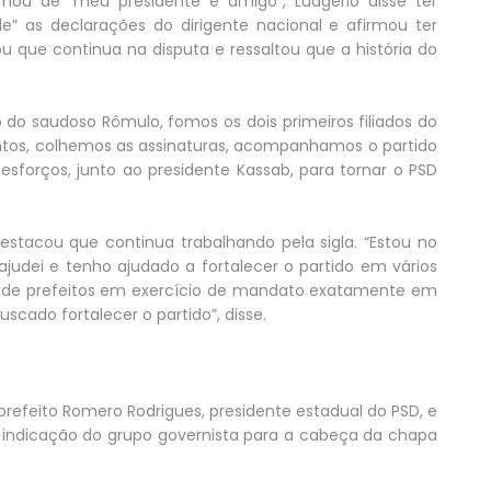
mou de “meu presidente e amigo”, Ludgério disse ter
de” as declarações do dirigente nacional e afirmou ter
ou que continua na disputa e ressaltou que a história do
 do saudoso Rômulo, fomos os dois primeiros filiados do
untos, colhemos as assinaturas, acompanhamos o partido
sforços, junto ao presidente Kassab, para tornar o PSD
estacou que continua trabalhando pela sigla. “Estou no
dei e tenho ajudado a fortalecer o partido em vários
 de prefeitos em exercício de mandato exatamente em
scado fortalecer o partido”, disse.
prefeito Romero Rodrigues, presidente estadual do PSD, e
a indicação do grupo governista para a cabeça da chapa