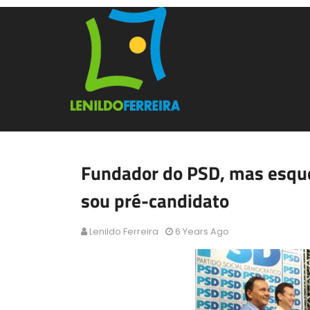
Fundador do PSD, mas esque
sou pré-candidato
Lenildo Ferreira
6 Years Ago