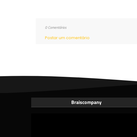
0 Comentários
Postar um comentário
Braiscompany