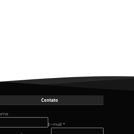
Contato
ome
E-mail
*