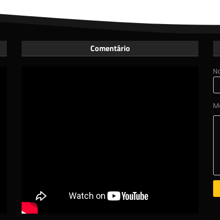
Comentário
N
M