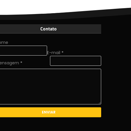
Contato
ome
E-mail
*
ensagem
*