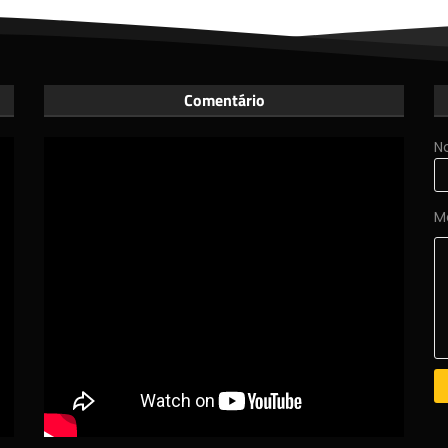
Comentário
N
M