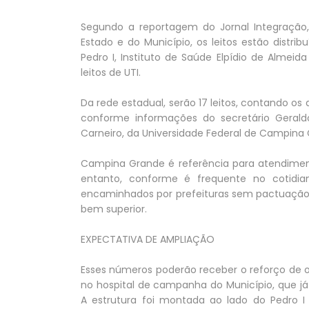
Segundo a reportagem do Jornal Integraçã
Estado e do Município, os leitos estão distr
Pedro I, Instituto de Saúde Elpídio de Almeid
leitos de UTI.
Da rede estadual, serão 17 leitos, contando os d
conforme informações do secretário Geraldo 
Carneiro, da Universidade Federal de Campina 
Campina Grande é referência para atendimen
entanto, conforme é frequente no cotidia
encaminhados por prefeituras sem pactuação (o
bem superior.
EXPECTATIVA DE AMPLIAÇÃO
Esses números poderão receber o reforço de o
no hospital de campanha do Município, que já
A estrutura foi montada ao lado do Pedro I