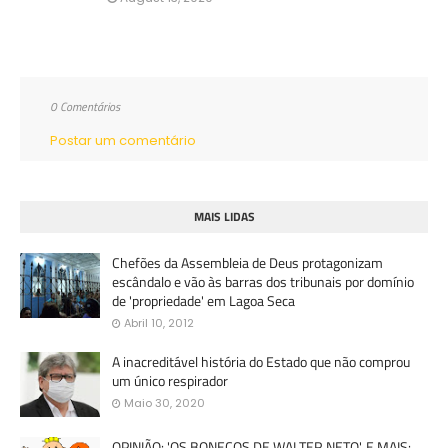
0 Comentários
Postar um comentário
MAIS LIDAS
Chefões da Assembleia de Deus protagonizam
escândalo e vão às barras dos tribunais por domínio
de 'propriedade' em Lagoa Seca
Abril 10, 2012
A inacreditável história do Estado que não comprou
um único respirador
Maio 30, 2020
OPINIÃO: 'OS BONECOS DE WALTER NETO'. E MAIS: