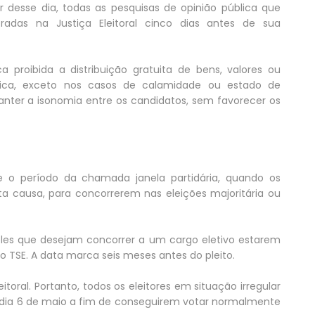
tir desse dia, todas as pesquisas de opinião pública que
radas na Justiça Eleitoral cinco dias antes de sua
 proibida a distribuição gratuita de bens, valores ou
blica, exceto nos casos de calamidade ou estado de
nter a isonomia entre os candidatos, sem favorecer os
e o período da chamada janela partidária, quando os
ta causa, para concorrerem nas eleições majoritária ou
ueles que desejam concorrer a um cargo eletivo estarem
o TSE. A data marca seis meses antes do pleito.
toral. Portanto, todos os eleitores em situação irregular
o dia 6 de maio a fim de conseguirem votar normalmente