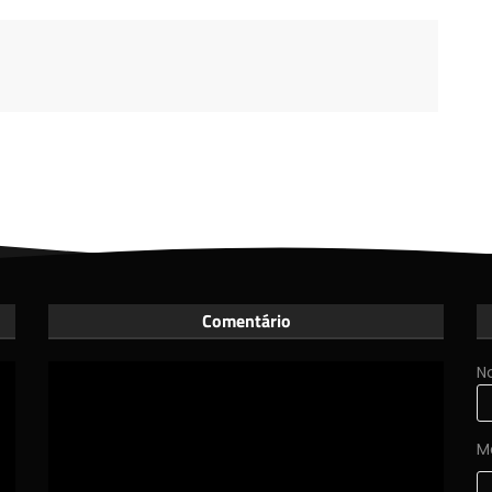
Comentário
N
M