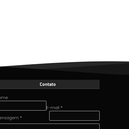
Contato
ome
E-mail
*
ensagem
*