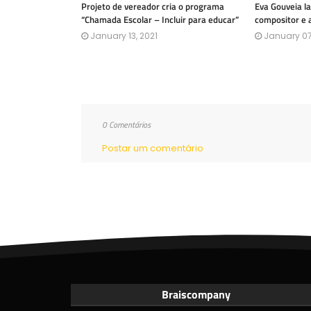
Projeto de vereador cria o programa
Eva Gouveia l
“Chamada Escolar – Incluir para educar”
compositor e 
January 13, 2021
January 07
0 Comentários
Postar um comentário
Braiscompany