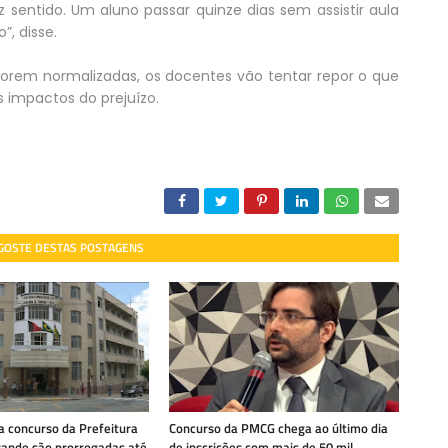
z sentido. Um aluno passar quinze dias sem assistir aula
o”, disse.
forem normalizadas, os docentes vão tentar repor o que
s impactos do prejuízo.
 GOSTE DESTAS POSTAGENS
a concurso da Prefeitura
Concurso da PMCG chega ao último dia
ande são prorrogadas até
de inscrições com mais de 50 mil