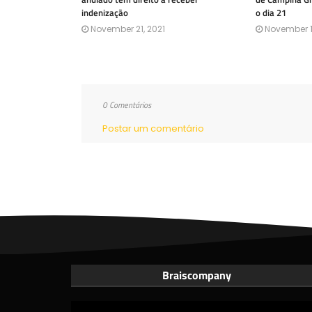
indenização
o dia 21
November 21, 2021
November 1
0 Comentários
Postar um comentário
Braiscompany