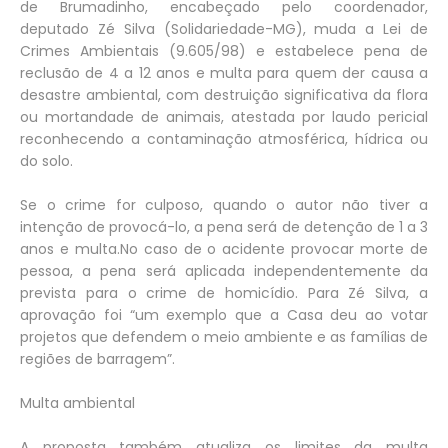
de Brumadinho, encabeçado pelo coordenador,
deputado Zé Silva (Solidariedade-MG), muda a Lei de
Crimes Ambientais (9.605/98) e estabelece pena de
reclusão de 4 a 12 anos e multa para quem der causa a
desastre ambiental, com destruição significativa da flora
ou mortandade de animais, atestada por laudo pericial
reconhecendo a contaminação atmosférica, hídrica ou
do solo.
Se o crime for culposo, quando o autor não tiver a
intenção de provocá-lo, a pena será de detenção de 1 a 3
anos e multa.No caso de o acidente provocar morte de
pessoa, a pena será aplicada independentemente da
prevista para o crime de homicídio. Para Zé Silva, a
aprovação foi “um exemplo que a Casa deu ao votar
projetos que defendem o meio ambiente e as famílias de
regiões de barragem”.
Multa ambiental
A proposta também atualiza os limites da multa