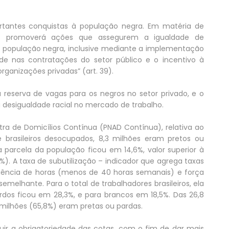
ortantes conquistas à população negra. Em matéria de
ico promoverá ações que assegurem a igualdade de
 população negra, inclusive mediante a implementação
e nas contratações do setor público e o incentivo à
ganizações privadas” (art. 39).
a reserva de vagas para os negros no setor privado, e o
a desigualdade racial no mercado de trabalho.
ra de Domicílios Contínua (PNAD Contínua), relativa ao
de brasileiros desocupados, 8,3 milhões eram pretos ou
 parcela da população ficou em 14,6%, valor superior à
%). A taxa de subutilização – indicador que agrega taxas
iência de horas (menos de 40 horas semanais) e força
melhante. Para o total de trabalhadores brasileiros, ela
rdos ficou em 28,3%, e para brancos em 18,5%. Das 26,8
6 milhões (65,8%) eram pretas ou pardas.
ituir a obrigatoriedade das cotas, com o fim de dar mais