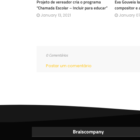
Projeto de vereador cria o programa
Eva Gouveia l
“Chamada Escolar – Incluir para educar”
compositor e 
January 13, 2021
January 07
0 Comentários
Postar um comentário
Braiscompany