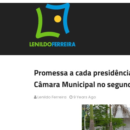
Promessa a cada presidência
Câmara Municipal no segun
Lenildo Ferreira
9 Years Ago