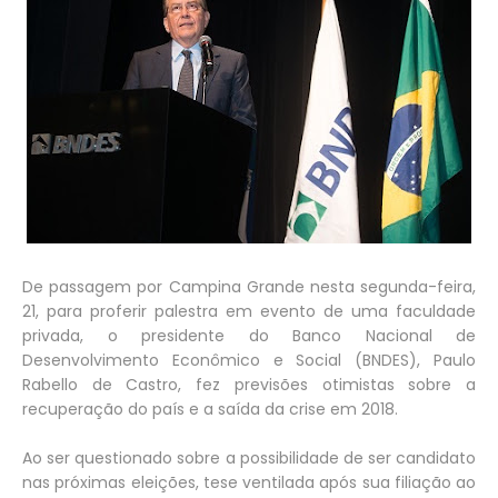
De passagem por Campina Grande nesta segunda-feira,
21, para proferir palestra em evento de uma faculdade
privada, o presidente do Banco Nacional de
Desenvolvimento Econômico e Social (BNDES), Paulo
Rabello de Castro, fez previsões otimistas sobre a
recuperação do país e a saída da crise em 2018.
Ao ser questionado sobre a possibilidade de ser candidato
nas próximas eleições, tese ventilada após sua filiação ao