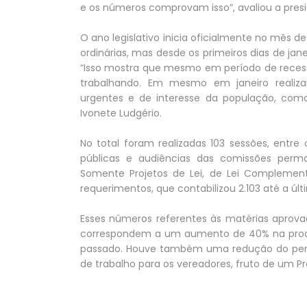
e os números comprovam isso”, avaliou a presi
O ano legislativo inicia oficialmente no mês 
ordinárias, mas desde os primeiros dias de jan
“Isso mostra que mesmo em período de recess
trabalhando. Em mesmo em janeiro realizam
urgentes e de interesse da população, como 
Ivonete Ludgério.
No total foram realizadas 103 sessões, entre or
públicas e audiências das comissões perma
Somente Projetos de Lei, de Lei Complemen
requerimentos, que contabilizou 2.103 até a últ
Esses números referentes às matérias aprova
correspondem a um aumento de 40% na produ
passado. Houve também uma redução do perío
de trabalho para os vereadores, fruto de um Pr