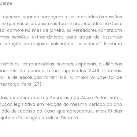
dente.
de fevereiro, quando começam a ser realizadas às sessões
eiro que várias proposituras foram protocoladas na Casa.
o, como é no mês de janeiro, os vereadores continuam
os sessões extraordinárias para tratar de assuntos
votação de reajuste salarial dos servidores”, lembrou
dinárias, extraordinárias, solenes, especiais, audiências
nentes. No período foram aprovadas 2.401 matérias.
tar e de Resolução foram 149. O maior volume foi de
ima terça-fera (27).
das, de acordo com a Secretaria de Apoio Parlamentar,
ção legislativa em relação ao mesmo período do ano
do de recesso da Casa, que acrescentou mais 19 dias
ojeto de Resolução da Mesa Diretora.