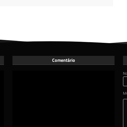
Comentário
N
M