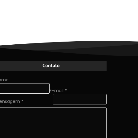
Contato
ome
E-mail
*
ensagem
*