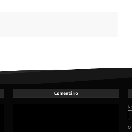
Comentário
N
M