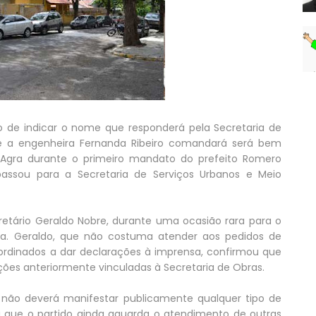
ito de indicar o nome que responderá pela Secretaria de
ue a engenheira Fernanda Ribeiro comandará será bem
Agra durante o primeiro mandato do prefeito Romero
passou para a Secretaria de Serviços Urbanos e Meio
retário Geraldo Nobre, durante uma ocasião rara para o
sa. Geraldo, que não costuma atender aos pedidos de
ubordinados a dar declarações à imprensa, confirmou que
ções anteriormente vinculadas à Secretaria de Obras.
 não deverá manifestar publicamente qualquer tipo de
 que o partido ainda aguarda o atendimento de outras