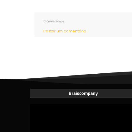
0 Comentários
Postar um comentário
Braiscompany