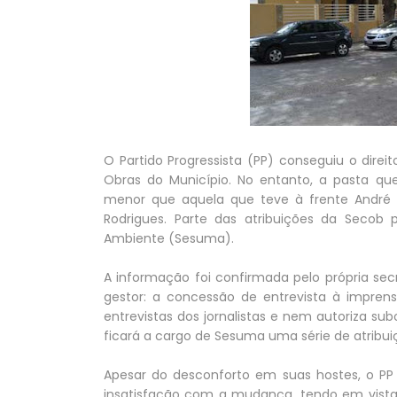
O Partido Progressista (PP) conseguiu o dire
Obras do Município. No entanto, a pasta q
menor que aquela que teve à frente André 
Rodrigues. Parte das atribuições da Secob 
Ambiente (Sesuma).
A informação foi confirmada pelo própria sec
gestor: a concessão de entrevista à impren
entrevistas dos jornalistas e nem autoriza s
ficará a cargo de Sesuma uma série de atribui
Apesar do desconforto em suas hostes, o PP
insatisfação com a mudança, tendo em vista