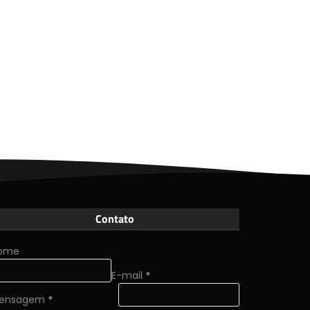
Contato
ome
E-mail
*
ensagem
*