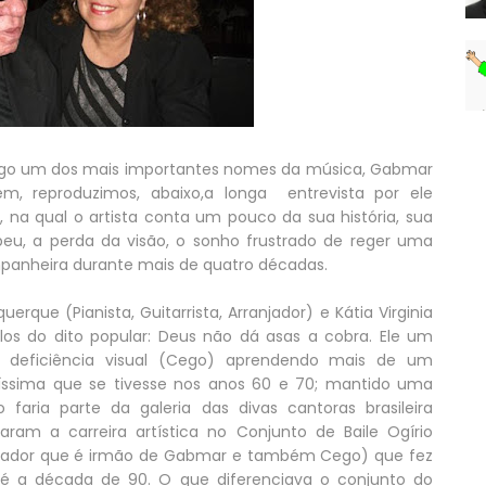
ingo um dos mais importantes nomes da música, Gabmar
, reproduzimos, abaixo,a longa entrevista por ele
 na qual o artista conta um pouco da sua história, sua
ebeu, a perda da visão, o sonho frustrado de reger uma
companheira durante mais de quatro décadas.
que (Pianista, Guitarrista, Arranjador) e Kátia Virginia
os do dito popular: Deus não dá asas a cobra. Ele um
a deficiência visual (Cego) aprendendo mais de um
díssima que se tivesse nos anos 60 e 70; mantido uma
o faria parte da galeria das divas cantoras brasileira
ram a carreira artística no Conjunto de Baile Ogírio
ndador que é irmão de Gabmar e também Cego) que fez
té a década de 90. O que diferenciava o conjunto do