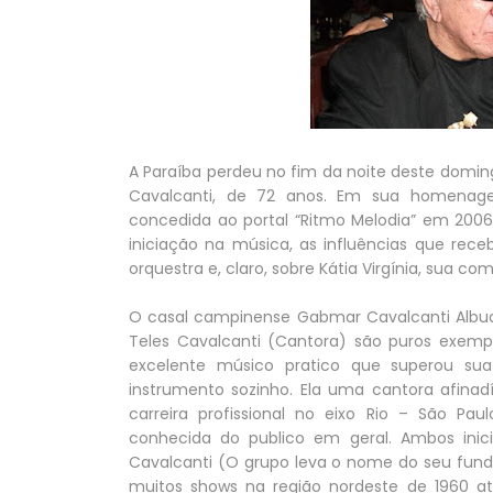
A Paraíba perdeu no fim da noite deste dom
Cavalcanti, de 72 anos. Em sua homenagem
concedida ao portal “Ritmo Melodia” em 2006,
iniciação na música, as influências que rec
orquestra e, claro, sobre Kátia Virgínia, sua 
O casal campinense Gabmar Cavalcanti Albuquer
Teles Cavalcanti (Cantora) são puros exempl
excelente músico pratico que superou su
instrumento sozinho. Ela uma cantora afina
carreira profissional no eixo Rio – São Paul
conhecida do publico em geral. Ambos inicia
Cavalcanti (O grupo leva o nome do seu fu
muitos shows na região nordeste de 1960 a