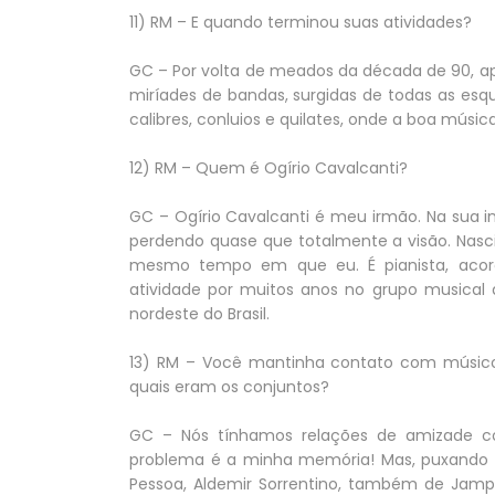
11) RM – E quando terminou suas atividades?
GC – Por volta de meados da década de 90, a
miríades de bandas, surgidas de todas as esqui
calibres, conluios e quilates, onde a boa mús
12) RM – Quem é Ogírio Cavalcanti?
GC – Ogírio Cavalcanti é meu irmão. Na sua 
perdendo quase que totalmente a visão. Nasc
mesmo tempo em que eu. É pianista, acorde
atividade por muitos anos no grupo musical 
nordeste do Brasil.
13) RM – Você mantinha contato com músico
quais eram os conjuntos?
GC – Nós tínhamos relações de amizade co
problema é a minha memória! Mas, puxando 
Pessoa, Aldemir Sorrentino, também de Jampa