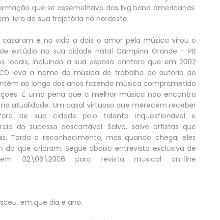
e formação que se assemelhava das big band americanas.
m livro de sua trajetória no nordeste.
casaram e na vida a dois o amor pela música virou o
de estúdio na sua cidade natal Campina Grande – PB
os locais, incluindo a sua esposa cantora que em 2002
 CD leva o nome da música de trabalho de autoria do
 mantêm ao longo dos anos fazendo música comprometida
ações. É uma pena que a melhor música não encontra
a atualidade. Um casal virtuoso que merecem receber
ora de sua cidade pelo talento inquestionável e
reia do sucesso descartável. Salve, salve artistas que
ais. Tarda o reconhecimento, mas quando chega; eles
do que criaram. Segue abaixo entrevista exclusiva de
 em 02\06\2006 para revista musical on-line
sceu, em que dia e ano.