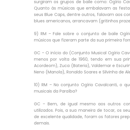
surgiram os grupos de baile como: Ogírio Cava
Quanto às músicas que embalavam as festas de
seus Blue Caps, dentre outros, falavam aos c
blues americanos, arrancavam (gritinhos praze
9) RM – Fale sobre o conjunto de baile Ogíri
músicos que fizeram parte da sua primeira fo
GC – O início do (Conjunto Musical Ogírio Ca
menos por volta de 1960, tendo em sua prim
Acordeom), Zuca (Bateria), Valdemar e Escuri
Neno (Manola), Ronaldo Soares e Silvinha de Al
10) RM – No conjunto Ogírio Cavalcanti, o qu
musicais da Paraíba?
GC – Bem, de igual mesmo aos outros conj
utilizados. Pois, a sua maneira de tocar, os se
de excelente qualidade, foram os fatores pre
demais.