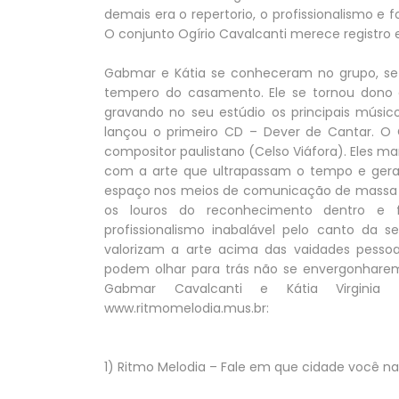
demais era o repertorio, o profissionalismo 
O conjunto Ogírio Cavalcanti merece registro e
Gabmar e Kátia se conheceram no grupo, se 
tempero do casamento. Ele se tornou dono 
gravando no seu estúdio os principais músic
lançou o primeiro CD – Dever de Cantar. O
compositor paulistano (Celso Viáfora). Eles
com a arte que ultrapassam o tempo e ger
espaço nos meios de comunicação de massa n
os louros do reconhecimento dentro e f
profissionalismo inabalável pelo canto da se
valorizam a arte acima das vaidades pesso
podem olhar para trás não se envergonharem 
Gabmar Cavalcanti e Kátia Virginia
www.ritmomelodia.mus.br:
1) Ritmo Melodia – Fale em que cidade você na