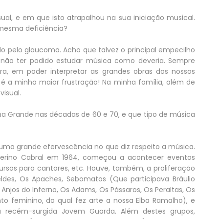
sual, e em que isto atrapalhou na sua iniciação musical.
 mesma deficiência?
ado pelo glaucoma. Acho que talvez o principal empecilho
 não ter podido estudar música como deveria. Sempre
a, em poder interpretar as grandes obras dos nossos
 é a minha maior frustração! Na minha família, além de
visual.
 Grande nas décadas de 60 e 70, e que tipo de música
 uma grande efervescência no que diz respeito a música.
verino Cabral em 1964, começou a acontecer eventos
ursos para cantores, etc. Houve, também, a proliferação
des, Os Apaches, Sebomatos (Que participava Bráulio
 Anjos do Inferno, Os Adams, Os Pássaros, Os Peraltas, Os
nto feminino, do qual fez arte a nossa Elba Ramalho), e
a recém-surgida Jovem Guarda. Além destes grupos,