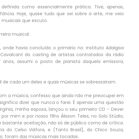
efinida como essencialmente prática. Tive, apenas,
fância. Hoje, quase tudo que sei sobre a arte, me veio
 musicais que escuto.
rreira musical.
 onde havia concluído o primário no: Instituto Adalgisa
avalcant do casting de artistas contratados da rádio
anos, assumi o posto de pianista daquela emissora,
il de cada um deles e quais músicas se sobressaíram.
com a música, confesso que ainda não me preocupei em
significa dizer que nunca o farei. É apenas uma questão
irgínia, minha esposa, lançou o seu primeiro CD – Dever
por mim e por nosso filho Álisson Teles, no Solo Stúdio,
e bastante aceitação, não só de público como de crítica.
ia do Celso Viáfora, e (Tanto Brasil), do Chico Souza,
; foram das músicas mais tocadas.