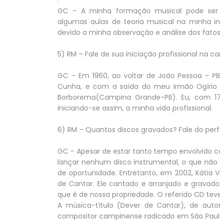
.
GC – A minha formação musical pode ser d
algumas aulas de teoria musical na minha in
devido a minha observação e análise dos fatos
5) RM – Fale de sua iniciação profissional na ca
GC – Em 1960, ao voltar de João Pessoa – PB,
Cunha, e com a saída do meu irmão Ogírio C
Borborema(Campina Grande-PB). Eu, com 17 
iniciando-se assim, a minha vida profissional.
6) RM – Quantos discos gravados? Fale do perf
GC – Apesar de estar tanto tempo envolvido 
lançar nenhum disco instrumental, o que não 
de oportunidade. Entretanto, em 2002, Kátia V
de Cantar. Ele cantado e arranjado e gravado 
que é de nossa propriedade. O referido CD tev
A música-título (Dever de Cantar), de autor
compositor campinense radicado em São Paulo