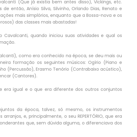
lcanti (Que já existia bem antes disso), Vickings, etc.
 então, Anísio Silva, Silvinho, Orlando Dias, Renato e
orações mais simplórios, enquanto que a Bossa-nova e os
rosos) das classes mais abastadas!
o Cavalcanti, quando iniciou suas atividades e qual os
rmação.
valcanti), como era conhecido na época, se deu mais ou
eira formação os seguintes músicos: Ogírio (Piano e
nho (Percussão), Erasmo Tenório (Contrabaixo acústico),
encar (Cantores).
e era igual e o que era diferente dos outros conjuntos
untos da época, talvez, só mesmo, os instrumentos
us arranjos, e, principalmente, o seu REPERTÓRIO, que era
ponderantes que, sem dúvida alguma, o diferenciava dos