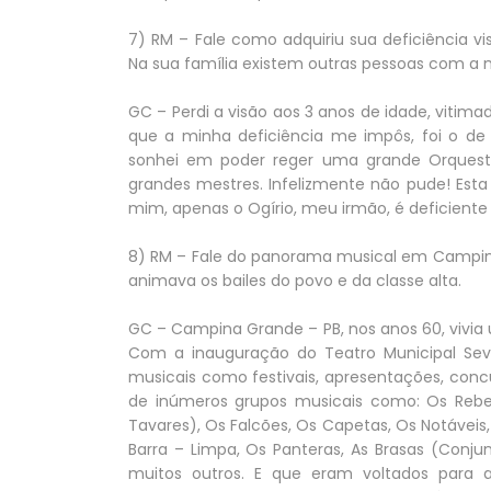
7) RM – Fale como adquiriu sua deficiência vi
Na sua família existem outras pessoas com a
GC – Perdi a visão aos 3 anos de idade, vitim
que a minha deficiência me impôs, foi o de
sonhei em poder reger uma grande Orquestr
grandes mestres. Infelizmente não pude! Esta
mim, apenas o Ogírio, meu irmão, é deficiente 
8) RM – Fale do panorama musical em Campina
animava os bailes do povo e da classe alta.
GC – Campina Grande – PB, nos anos 60, vivia
Com a inauguração do Teatro Municipal Se
musicais como festivais, apresentações, conc
de inúmeros grupos musicais como: Os Rebel
Tavares), Os Falcões, Os Capetas, Os Notáveis,
Barra – Limpa, Os Panteras, As Brasas (Conju
muitos outros. E que eram voltados para 