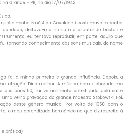
na Grande – PB, no dia 17/07/1943.
sica.
 qual a minha irmã Alba Cavalcanti costumava executar
s de idade, deitava-me no sofá e escutando bastante
nstrumento, eu tentava reproduzir, em parte, aquilo que
a, fui tomando conhecimento dos sons musicais, do nome
ga foi a minha primeira e grande influência. Depois, a
me atração. Diria melhor: A música bem elaborada me
e dos anos 50, fui virtualmente enfeitiçado pela suíte
e uma velha gravação do grande maestro Stokowski. Foi,
ação deste gênero musical. Por volta de 1958, com o
rto, o meu aprendizado harmônico no que diz respeito à
 e prática)