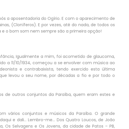
pós a aposentadoria do Ogírio. E com o aparecimento de
nas, (Cloníferos). E por vezes, até do nada, de todos os
ica e o bom som nem sempre são a primeira opção!
infância, Igualmente a mim, foi acometido de glaucoma,
ido a 11/10/1934, começou a se envolver com música ao
onista e contrabaixista, tendo exercido esta última
que levou o seu nome, por décadas a fio e por todo o
s de outros conjuntos da Paraíba, quem eram estes e
m vários conjuntos e músicos da Paraíba. O grande
daqui e dali… Lembro-me… Dos Quatro Loucos, de João
, Os Selvagens e Os Jovens, da cidade de Patos – PB,