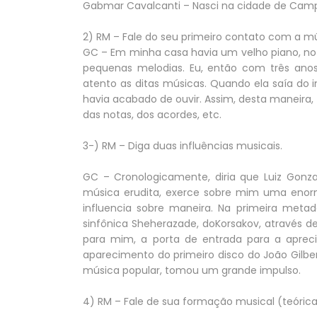
Gabmar Cavalcanti – Nasci na cidade de Campi
2) RM – Fale do seu primeiro contato com a mú
GC – Em minha casa havia um velho piano, no
pequenas melodias. Eu, então com três ano
atento as ditas músicas. Quando ela saía do i
havia acabado de ouvir. Assim, desta maneir
das notas, dos acordes, etc.
3-) RM – Diga duas influências musicais.
GC – Cronologicamente, diria que Luiz Gonza
música erudita, exerce sobre mim uma enor
influencia sobre maneira. Na primeira metad
sinfônica Sheherazade, doKorsakov, através d
para mim, a porta de entrada para a apreci
aparecimento do primeiro disco do João Gilbe
música popular, tomou um grande impulso.
4) RM – Fale de sua formação musical (teórica