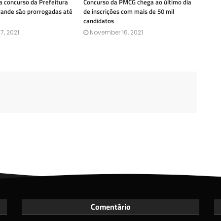
a concurso da Prefeitura
Concurso da PMCG chega ao último dia
ande são prorrogadas até
de inscrições com mais de 50 mil
candidatos
7, 2021
November 16, 2021
Comentário