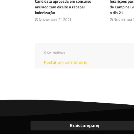
Candidata aprovada em concurso
Inscrições par
anulado tem direito a receber
de Campina Gr
indenização
o dia 21
November 21, 2021
November 1
0 Comentários
Postar um comentário
Braiscompany