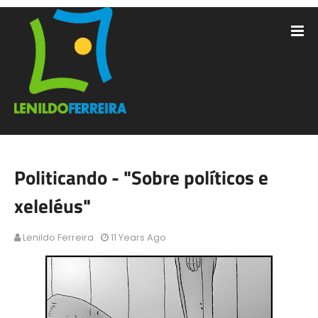
Politicando - "Sobre políticos e
xeleléus"
Lenildo Ferreira
11 Years Ago