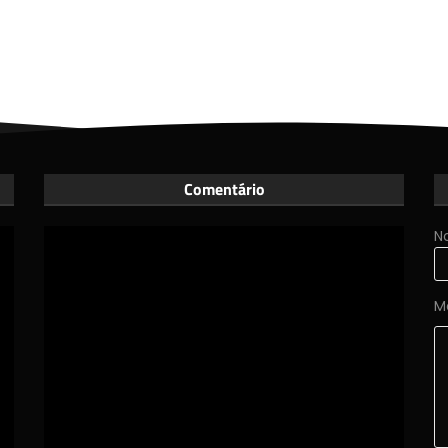
Comentário
N
M