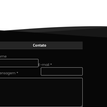
Contato
ome
E-mail
*
ensagem
*