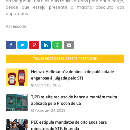
em segundo, com os dois mais votados para cada cargo,
desde que esteja presente a maioria absoluta dos
deputados.
Assessoria
TALVEZ VOCÊ GOSTE DESTAS POSTAGENS
Heinz x Hellmann's: denúncia de publicidade
enganosa é julgada pelo STJ
March 06, 2023
TJPB rejeita recurso de banco e mantém multa
aplicada pelo Procon de CG
February 24, 2023
PEC estipula mandatos de oito anos para
ministros do STF. Entenda