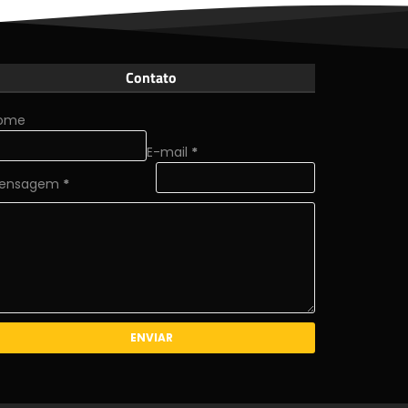
Contato
ome
E-mail
*
ensagem
*