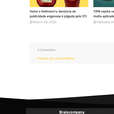
Heinz x Hellmann's: denúncia de
TJPB rejeita 
publicidade enganosa é julgada pelo STJ
multa aplicad
March 06, 2023
February 24
0 Comentários
Postar um comentário
Braiscompany