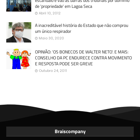
escândalo e vão às barras dos tribunais por domínio
de 'propriedade' em Lagoa Seca
Abril 10, 2012
A inacreditável história do Estado que não comprou
um único respirador
Maio 30, 2020
OPINIÃO: 'OS BONECOS DE WALTER NETO'. E MAIS:
CONSELHO DA PC ENDURECE CONTRA MOVIMENTO
E RESPOSTA PODE SER GREVE
Outubro 24, 2011
Braiscompany