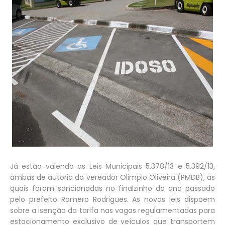
Já estão valendo as Leis Municipais 5.378/13 e 5.392/13,
ambas de autoria do vereador Olimpio Oliveira (PMDB), as
quais foram sancionadas no finalzinho do ano passado
pelo prefeito Romero Rodrigues. As novas leis dispõem
sobre a isenção da tarifa nas vagas regulamentadas para
estacionamento exclusivo de veículos que transportem