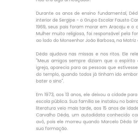
Durante os anos de ensino fundamental, Déda
interior de Sergipe - o Grupo Escolar Fausto 
1969, seus pais foram morar em Aracaju e o ca
Mulher muito religiosa, foi responsável pela 
ao lado do Monsenhor João Barbosa, na Matriz
Déda ajudava nas missas e nos ritos. Ele re
"Meus amigos sempre diziam que o espírito d
igreja, aparecia para as pessoas que estivess
do templo, quando todos já tinham ido embora
bater o sino".
Em 1973, aos 13 anos, ele deixou a cidade par
escola pública. Sua família se instalou no bair
literatura veio mais tarde, aos 15 anos de id
Carvalho Déda, um autodidata conhecido co
avô, pois ele morreu quando Marcelo Déda tin
sua formação.