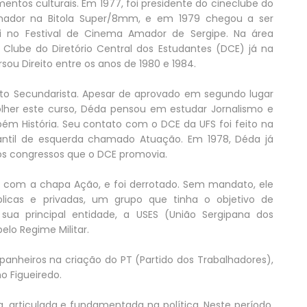
ntos culturais. Em 1977, foi presidente do cineclube do
amador na Bitola Super/8mm, e em 1979 chegou a ser
i no Festival de Cinema Amador de Sergipe. Na área
lube do Diretório Central dos Estudantes (DCE) já na
sou Direito entre os anos de 1980 e 1984.
ento Secundarista. Apesar de aprovado em segundo lugar
colher este curso, Déda pensou em estudar Jornalismo e
bém História. Seu contato com o DCE da UFS foi feito na
dantil de esquerda chamado Atuação. Em 1978, Déda já
 os congressos que o DCE promovia.
 com a chapa Ação, e foi derrotado. Sem mandato, ele
licas e privadas, um grupo que tinha o objetivo de
sua principal entidade, a USES (União Sergipana dos
elo Regime Militar.
nheiros na criação do PT (Partido dos Trabalhadores),
o Figueiredo.
a, articulada e fundamentada na política. Neste período,