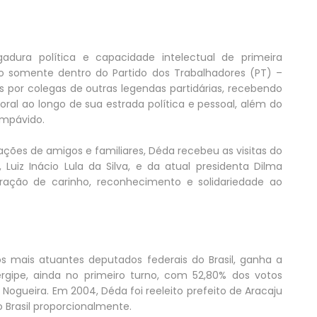
dura política e capacidade intelectual de primeira
o somente dentro do Partido dos Trabalhadores (PT) –
s por colegas de outras legendas partidárias, recebendo
ral ao longo de sua estrada política e pessoal, além do
impávido.
ções de amigos e familiares, Déda recebeu as visitas do
Luiz Inácio Lula da Silva, e da atual presidenta Dilma
ração de carinho, reconhecimento e solidariedade ao
 mais atuantes deputados federais do Brasil, ganha a
Sergipe, ainda no primeiro turno, com 52,80% dos votos
 Nogueira. Em 2004, Déda foi reeleito prefeito de Aracaju
 Brasil proporcionalmente.