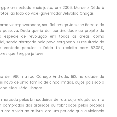
ergipe um estado mais justo, em 2006, Marcelo Déda é
otos, ao lado do vice-governador Belivaldo Chagas.
como vice-governador, seu fiel amigo Jackson Barreto de
 passava, Déda queria dar continuidade ao projeto de
a espécie de revolução em todas as áreas, como
cial, sendo abraçado pelo povo sergipano. O resultado do
a vontade popular e Déda foi reeleito com 52,08%,
es que Sergipe já teve.
 de 1960, na rua Cônego Andrade, 182, na cidade de
ais novo de uma família de cinco irmãos, cujos pais são o
dona Zilda Déda Chagas.
 marcada pelas brincadeiras de rua, cuja relação com a
m comprados dos artesãos ou fabricados pelas próprias
ca era a vida ao ar livre, em um período que a violência