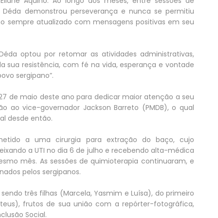
 Eliane Aquino. Ao longo dos meses, entre sessões de
ês, Déda demonstrou perseverança e nunca se permitiu
ano sempre atualizado com mensagens positivas em seu
Déda optou por retomar as atividades administrativas,
 da sua resistência, com fé na vida, esperança e vontade
ovo sergipano”.
7 de maio deste ano para dedicar maior atenção a seu
ão ao vice-governador Jackson Barreto (PMDB), o qual
al desde então.
metido a uma cirurgia para extração do baço, cujo
eixando a UTI no dia 6 de julho e recebendo alta-médica
 mesmo mês. As sessões de quimioterapia continuaram, e
nados pelos sergipanos.
 sendo três filhas (Marcela, Yasmim e Luísa), do primeiro
teus), frutos de sua união com a repórter-fotográfica,
clusão Social.