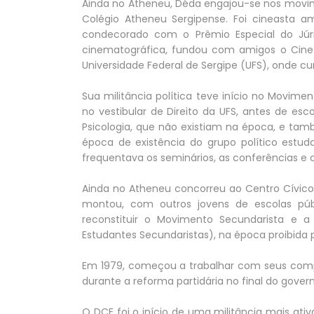
Ainda no Atheneu, Déda engajou-se nos movime
Colégio Atheneu Sergipense. Foi cineasta 
condecorado com o Prêmio Especial do Júr
cinematográfica, fundou com amigos o Cine C
Universidade Federal de Sergipe (UFS), onde cur
Sua militância política teve início no Movim
no vestibular de Direito da UFS, antes de es
Psicologia, que não existiam na época, e tam
época de existência do grupo político estu
frequentava os seminários, as conferências e
Ainda no Atheneu concorreu ao Centro Cívico
montou, com outros jovens de escolas púb
reconstituir o Movimento Secundarista e a 
Estudantes Secundaristas), na época proibida p
Em 1979, começou a trabalhar com seus compa
durante a reforma partidária no final do govern
O DCE foi o início de uma militância mais ativ