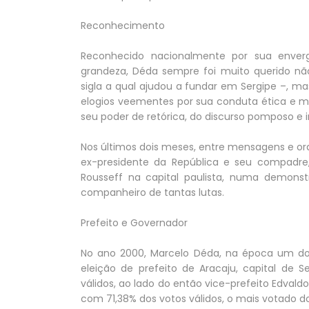
Reconhecimento
Reconhecido nacionalmente por sua enverga
grandeza, Déda sempre foi muito querido nã
sigla a qual ajudou a fundar em Sergipe –, ma
elogios veementes por sua conduta ética e mo
seu poder de retórica, do discurso pomposo e 
Nos últimos dois meses, entre mensagens e ora
ex-presidente da República e seu compadre, 
Rousseff na capital paulista, numa demonst
companheiro de tantas lutas.
Prefeito e Governador
No ano 2000, Marcelo Déda, na época um dos
eleição de prefeito de Aracaju, capital de 
válidos, ao lado do então vice-prefeito Edvaldo
com 71,38% dos votos válidos, o mais votado do