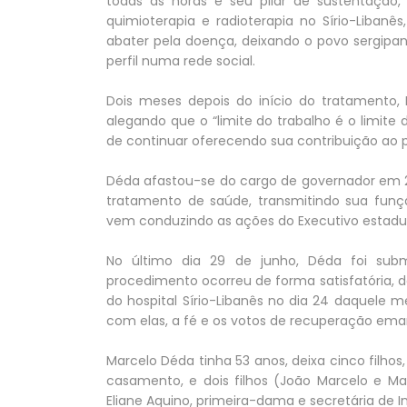
todas as horas e seu pilar de sustentação,
quimioterapia e radioterapia no Sírio-Liban
abater pela doença, deixando o povo sergip
perfil numa rede social.
Dois meses depois do início do tratamento, 
alegando que o “limite do trabalho é o limite
de continuar oferecendo sua contribuição ao p
Déda afastou-se do cargo de governador em 2
tratamento de saúde, transmitindo sua funç
vem conduzindo as ações do Executivo estadu
No último dia 29 de junho, Déda foi sub
procedimento ocorreu de forma satisfatória, d
do hospital Sírio-Libanês no dia 24 daquele
com elas, a fé e os votos de recuperação ema
Marcelo Déda tinha 53 anos, deixa cinco filhos,
casamento, e dois filhos (João Marcelo e Ma
Eliane Aquino, primeira-dama e secretária de In