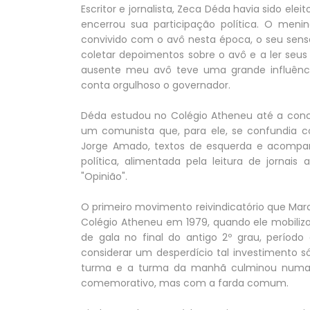
Escritor e jornalista, Zeca Déda havia sido ele
encerrou sua participação política. O men
convivido com o avô nesta época, o seu senso
coletar depoimentos sobre o avô e a ler seus l
ausente meu avô teve uma grande influênci
conta orgulhoso o governador.
Déda estudou no Colégio Atheneu até a concl
um comunista que, para ele, se confundia c
Jorge Amado, textos de esquerda e acompanha
política, alimentada pela leitura de jornai
"Opinião".
O primeiro movimento reivindicatório que Mar
Colégio Atheneu em 1979, quando ele mobiliz
de gala no final do antigo 2º grau, períod
considerar um desperdício tal investimento s
turma e a turma da manhã culminou numa s
comemorativo, mas com a farda comum.