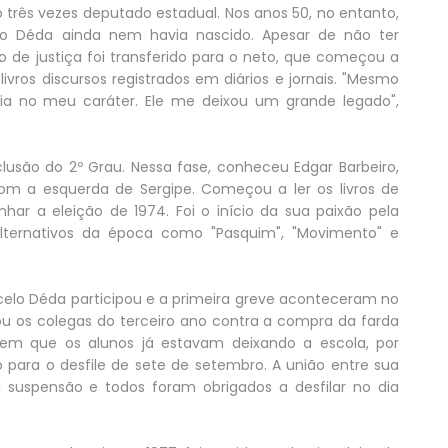
ito três vezes deputado estadual. Nos anos 50, no entanto,
ino Déda ainda nem havia nascido. Apesar de não ter
 de justiça foi transferido para o neto, que começou a
ivros discursos registrados em diários e jornais. "Mesmo
a no meu caráter. Ele me deixou um grande legado",
usão do 2º Grau. Nessa fase, conheceu Edgar Barbeiro,
om a esquerda de Sergipe. Começou a ler os livros de
r a eleição de 1974. Foi o início da sua paixão pela
s alternativos da época como "Pasquim", "Movimento" e
celo Déda participou e a primeira greve aconteceram no
ou os colegas do terceiro ano contra a compra da farda
o em que os alunos já estavam deixando a escola, por
ó para o desfile de sete de setembro. A união entre sua
uspensão e todos foram obrigados a desfilar no dia