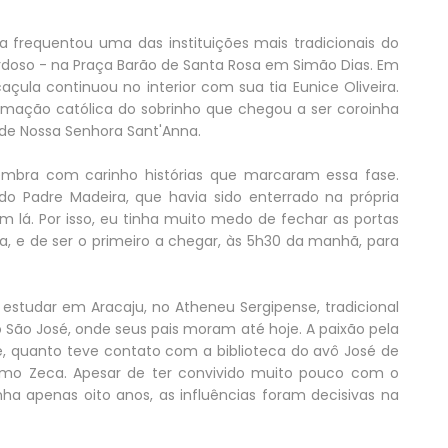
 frequentou uma das instituições mais tradicionais do
Cardoso - na Praça Barão de Santa Rosa em Simão Dias. Em
çula continuou no interior com sua tia Eunice Oliveira.
formação católica do sobrinho que chegou a ser coroinha
 de Nossa Senhora Sant'Anna.
lembra com carinho histórias que marcaram essa fase.
o Padre Madeira, que havia sido enterrado na própria
em lá. Por isso, eu tinha muito medo de fechar as portas
, e de ser o primeiro a chegar, às 5h30 da manhã, para
a estudar em Aracaju, no Atheneu Sergipense, tradicional
ro São José, onde seus pais moram até hoje. A paixão pela
ade, quanto teve contato com a biblioteca do avô José de
mo Zeca. Apesar de ter convivido muito pouco com o
ha apenas oito anos, as influências foram decisivas na