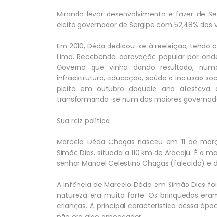
Mirando levar desenvolvimento e fazer de S
eleito governador de Sergipe com 52,48% dos v
Em 2010, Déda dedicou-se à reeleição, tendo 
Lima. Recebendo aprovação popular por onde
Governo que vinha dando resultado, num
infraestrutura, educação, saúde e inclusão so
pleito em outubro daquele ano atestava 
transformando-se num dos maiores governador
Sua raiz política
Marcelo Déda Chagas nasceu em 11 de março
Simão Dias, situada a 110 km de Aracaju. É o m
senhor Manoel Celestino Chagas (falecido) e 
A infância de Marcelo Déda em Simão Dias foi
natureza era muito forte. Os brinquedos era
crianças. A principal característica dessa épo
não era algo ameaçador.