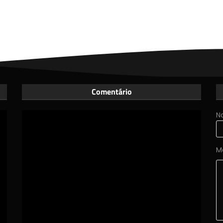
Comentário
N
M