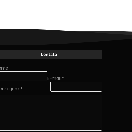
Contato
ome
E-mail
*
ensagem
*