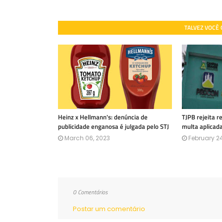
TALVEZ VOCÊ
Heinz x Hellmann's: denúncia de
TJPB rejeita 
publicidade enganosa é julgada pelo STJ
multa aplicad
March 06, 2023
February 24
0 Comentários
Postar um comentário