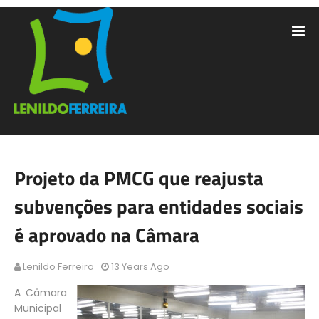
Projeto da PMCG que reajusta
subvenções para entidades sociais
é aprovado na Câmara
Lenildo Ferreira
13 Years Ago
A Câmara
Municipal