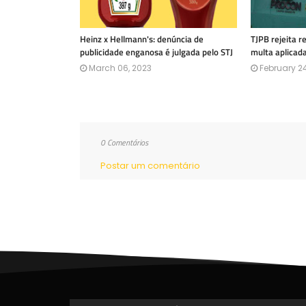
Heinz x Hellmann's: denúncia de
TJPB rejeita 
publicidade enganosa é julgada pelo STJ
multa aplicad
March 06, 2023
February 24
0 Comentários
Postar um comentário