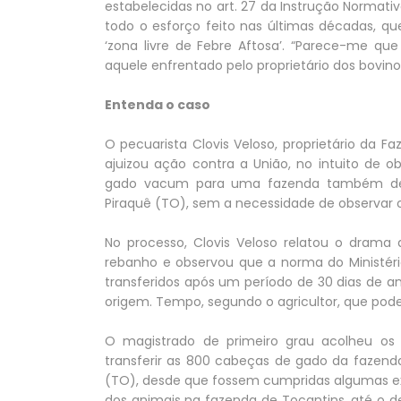
estabelecidas no art. 27 da Instrução Normati
todo o esforço feito nas últimas décadas, qu
‘zona livre de Febre Aftosa’. “Parece-me q
aquele enfrentado pelo proprietário dos bovino
Entenda o caso
O pecuarista Clovis Veloso, proprietário da 
ajuizou ação contra a União, no intuito de ob
gado vacum para uma fazenda também de p
Piraquê (TO), sem a necessidade de observar o
No processo, Clovis Veloso relatou o drama 
rebanho e observou que a norma do Ministéri
transferidos após um período de 30 dias de a
origem. Tempo, segundo o agricultor, que pode
O magistrado de primeiro grau acolheu os 
transferir as 800 cabeças de gado da fazen
(TO), desde que fossem cumpridas algumas exi
dos animais na fazenda de Tocantins, até o de