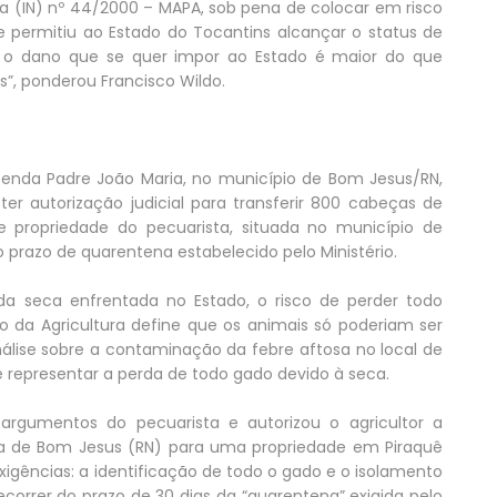
va (IN) nº 44/2000 – MAPA, sob pena de colocar em risco
e permitiu ao Estado do Tocantins alcançar o status de
ue o dano que se quer impor ao Estado é maior do que
s”, ponderou Francisco Wildo.
Fazenda Padre João Maria, no município de Bom Jesus/RN,
ter autorização judicial para transferir 800 cabeças de
ropriedade do pecuarista, situada no município de
 prazo de quarentena estabelecido pelo Ministério.
da seca enfrentada no Estado, o risco de perder todo
o da Agricultura define que os animais só poderiam ser
nálise sobre a contaminação da febre aftosa no local de
 representar a perda de todo gado devido à seca.
argumentos do pecuarista e autorizou o agricultor a
da de Bom Jesus (RN) para uma propriedade em Piraquê
gências: a identificação de todo o gado e o isolamento
correr do prazo de 30 dias da “quarentena” exigida pelo