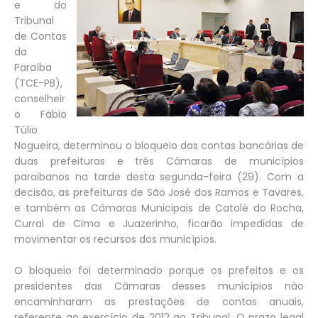
e do
Tribunal
de Contas
da
Paraíba
(TCE-PB),
conselheir
o Fábio
Túlio
Nogueira, determinou o bloqueio das contas bancárias de
duas prefeituras e três Câmaras de municípios
paraibanos na tarde desta segunda-feira (29). Com a
decisão, as prefeituras de São José dos Ramos e Tavares,
e também as Câmaras Municipais de Catolé do Rocha,
Curral de Cima e Juazerinho, ficarão impedidas de
movimentar os recursos dos municípios.
O bloqueio foi determinado porque os prefeitos e os
presidentes das Câmaras desses municípios não
encaminharam as prestações de contas anuais,
referente ao exercício de 2012 ao Tribunal. O prazo legal