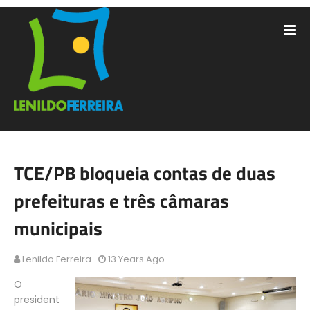
TCE/PB bloqueia contas de duas
prefeituras e três câmaras
municipais
Lenildo Ferreira
13 Years Ago
O
president