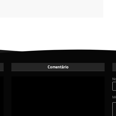
Comentário
N
M