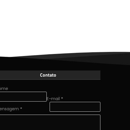
Contato
ome
E-mail
*
ensagem
*