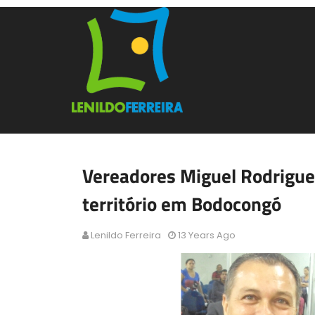
Vereadores Miguel Rodrigue
território em Bodocongó
Lenildo Ferreira
13 Years Ago