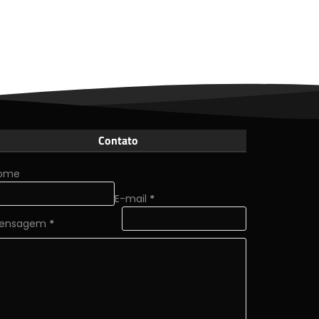
Contato
ome
E-mail
*
ensagem
*