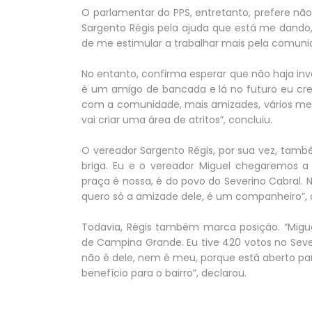
O parlamentar do PPS, entretanto, prefere n
Sargento Régis pela ajuda que está me dando
de me estimular a trabalhar mais pela comunid
No entanto, confirma esperar que não haja inva
é um amigo de bancada e lá no futuro eu crei
com a comunidade, mais amizades, vários mem
vai criar uma área de atritos”, concluiu.
O vereador Sargento Régis, por sua vez, tamb
briga. Eu e o vereador Miguel chegaremos a
praça é nossa, é do povo do Severino Cabral. 
quero só a amizade dele, é um companheiro”, a
Todavia, Régis também marca posição. “Migu
de Campina Grande. Eu tive 420 votos no Sever
não é dele, nem é meu, porque está aberto pa
benefício para o bairro”, declarou.