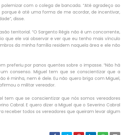
ão polemizar com o colega de bancada. “Até agradeço ao
, porque é até uma forma de me acordar, de incentivar,
ade”, disse.
são territorial. “O Sargento Régis não é um concorrente,
o que ele vai observar e ver que eu tenho mais vínculo
bros da minha família residem naquela área e ele não
ém preferiu por panos quentes sobre o impasse. “Não há
 um consenso. Miguel tem que se conscientizar que a
Não é minha, nem é dele. Eu não quero briga com Miguel,
firmou o militar vereador.
el tem que se conscientizar que nós somos vereadores
ino Cabral. E quero dizer a Miguel que o Severino Cabral
ra receber todos os vereadores que queiram levar algum