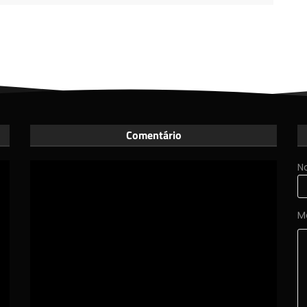
Comentário
N
M