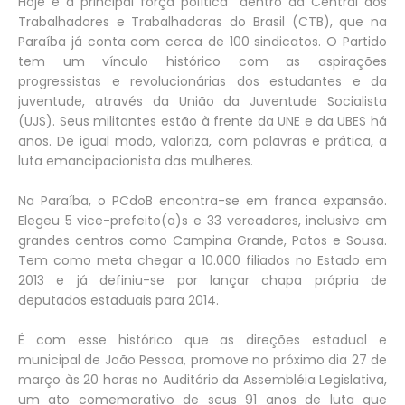
Hoje é a principal força política dentro da Central dos
Trabalhadores e Trabalhadoras do Brasil (CTB), que na
Paraíba já conta com cerca de 100 sindicatos. O Partido
tem um vínculo histórico com as aspirações
progressistas e revolucionárias dos estudantes e da
juventude, através da União da Juventude Socialista
(UJS). Seus militantes estão à frente da UNE e da UBES há
anos. De igual modo, valoriza, com palavras e prática, a
luta emancipacionista das mulheres.
Na Paraíba, o PCdoB encontra-se em franca expansão.
Elegeu 5 vice-prefeito(a)s e 33 vereadores, inclusive em
grandes centros como Campina Grande, Patos e Sousa.
Tem como meta chegar a 10.000 filiados no Estado em
2013 e já definiu-se por lançar chapa própria de
deputados estaduais para 2014.
É com esse histórico que as direções estadual e
municipal de João Pessoa, promove no próximo dia 27 de
março às 20 horas no Auditório da Assembléia Legislativa,
um ato comemorativo de seus 91 anos de luta que