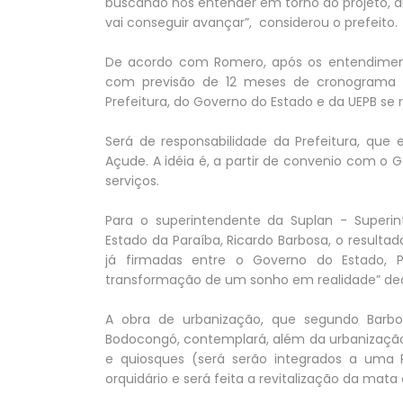
buscando nos entender em torno do projeto, 
vai conseguir avançar”, considerou o prefeito.
De acordo com Romero, após os entendimentos
com previsão de 12 meses de cronograma 
Prefeitura, do Governo do Estado e da UEPB se 
Será de responsabilidade da Prefeitura, que
Açude. A idéia é, a partir de convenio com o 
serviços.
Para o superintendente da Suplan - Superi
Estado da Paraíba, Ricardo Barbosa, o resulta
já firmadas entre o Governo do Estado, 
transformação de um sonho em realidade” dec
A obra de urbanização, que segundo Bar
Bodocongó, contemplará, além da urbanização, 
e quiosques (será serão integrados a uma
orquidário e será feita a revitalização da mata 