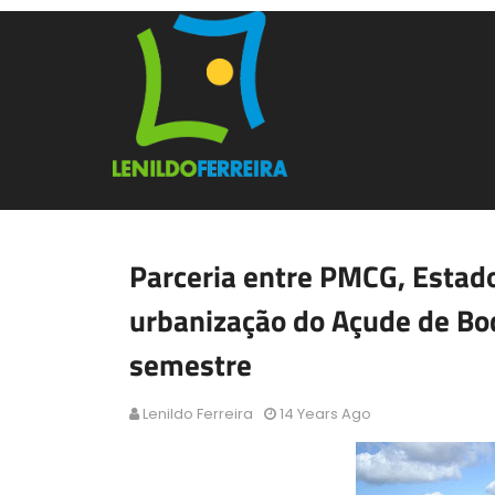
Parceria entre PMCG, Estad
urbanização do Açude de Bod
semestre
Lenildo Ferreira
14 Years Ago