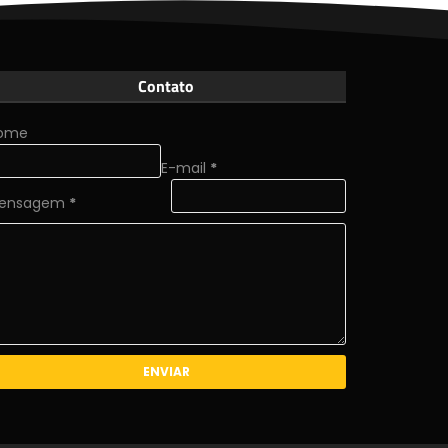
Contato
ome
E-mail
*
ensagem
*