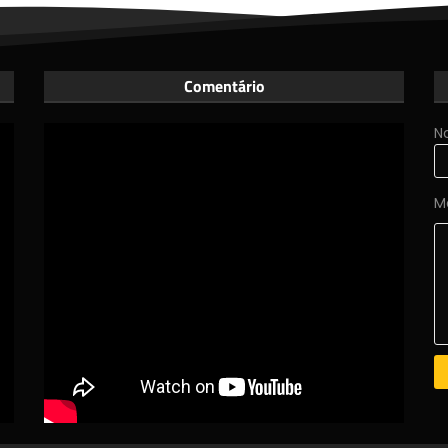
Comentário
N
M