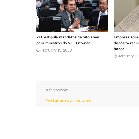
PEC estipula mandatos de oito anos
Empresa apres
para ministros do STF. Entenda
depósito recu
banco
February 15, 2023
January 15
0 Comentários
Postar um comentário