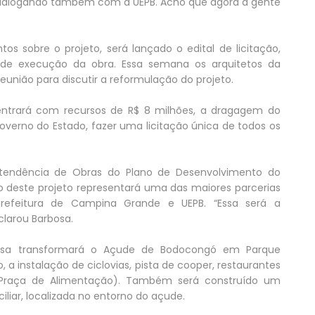
dialogando também com a UEPB. Acho que agora a gente
 sobre o projeto, será lançado o edital de licitação,
de execução da obra. Essa semana os arquitetos da
reunião para discutir a reformulação do projeto.
 entrará com recursos de R$ 8 milhões, a dragagem do
Governo do Estado, fazer uma licitação única de todos os
ntendência de Obras do Plano de Desenvolvimento do
do deste projeto representará uma das maiores parcerias
Prefeitura de Campina Grande e UEPB. “Essa será a
larou Barbosa.
bosa transformará o Açude de Bodocongó em Parque
a instalação de ciclovias, pista de cooper, restaurantes
 Praça de Alimentação). Também será construído um
ciliar, localizada no entorno do açude.