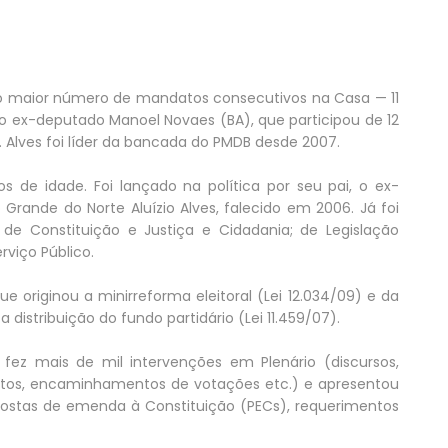
o maior número de mandatos consecutivos na Casa — 11
o ex-deputado Manoel Novaes (BA), que participou de 12
2. Alves foi líder da bancada do PMDB desde 2007.
de idade. Foi lançado na política por seu pai, o ex-
Grande do Norte Aluízio Alves, falecido em 2006. Já foi
e Constituição e Justiça e Cidadania; de Legislação
rviço Público.
 originou a minirreforma eleitoral (Lei 12.034/09) e da
 distribuição do fundo partidário (Lei 11.459/07).
fez mais de mil intervenções em Plenário (discursos,
ojetos, encaminhamentos de votações etc.) e apresentou
ropostas de emenda à Constituição (PECs), requerimentos