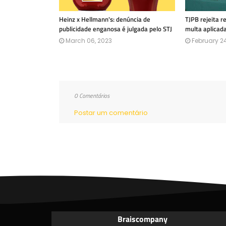
Heinz x Hellmann's: denúncia de
TJPB rejeita 
publicidade enganosa é julgada pelo STJ
multa aplicad
March 06, 2023
February 24
0 Comentários
Postar um comentário
Braiscompany