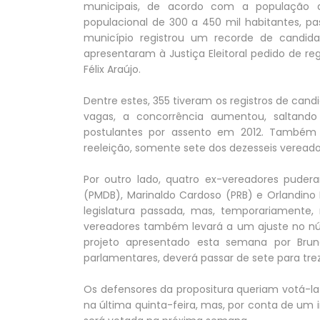
municipais, de acordo com a população 
populacional de 300 a 450 mil habitantes, p
município registrou um recorde de candida
apresentaram à Justiça Eleitoral pedido de r
Félix Araújo.
Dentre estes, 355 tiveram os registros de cand
vagas, a concorrência aumentou, saltando
postulantes por assento em 2012. Também
reeleição, somente sete dos dezesseis verea
Por outro lado, quatro ex-vereadores puderam
(PMDB), Marinaldo Cardoso (PRB) e Orlandino
legislatura passada, mas, temporariament
vereadores também levará a um ajuste no n
projeto apresentado esta semana por Brun
parlamentares, deverá passar de sete para tre
Os defensores da propositura queriam votá-la
na última quinta-feira, mas, por conta de um 