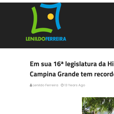
Em sua 16ª legislatura da H
Campina Grande tem record
Lenildo Ferreira
13 Years Ago