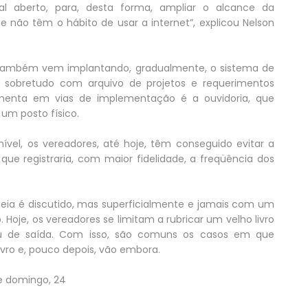
l aberto, para, desta forma, ampliar o alcance da
 não têm o hábito de usar a internet”, explicou Nelson
o também vem implantando, gradualmente, o sistema de
, sobretudo com arquivo de projetos e requerimentos
amenta em vias de implementação é a ouvidoria, que
um posto físico.
nível, os vereadores, até hoje, têm conseguido evitar a
que registraria, com maior fidelidade, a freqüência dos
meia é discutido, mas superficialmente e jamais com um
Hoje, os vereadores se limitam a rubricar um velho livro
ou de saída. Com isso, são comuns os casos em que
vro e, pouco depois, vão embora.
te domingo, 24