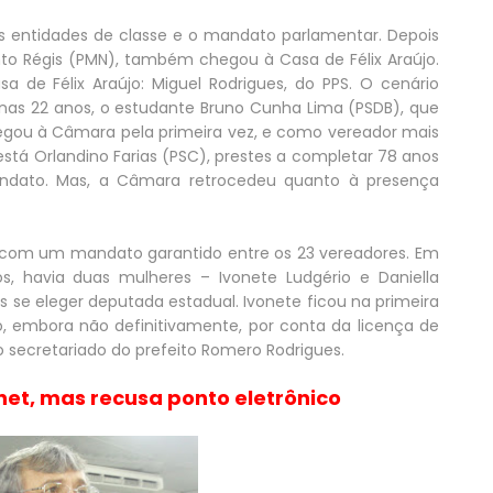
 entidades de classe e o mandato parlamentar. Depois
gento Régis (PMN), também chegou à Casa de Félix Araújo.
a de Félix Araújo: Miguel Rodrigues, do PPS. O cenário
as 22 anos, o estudante Bruno Cunha Lima (PSDB), que
egou à Câmara pela primeira vez, e como vereador mais
está Orlandino Farias (PSC), prestes a completar 78 anos
dato. Mas, a Câmara retrocedeu quanto à presença
 com um mandato garantido entre os 23 vereadores. Em
s, havia duas mulheres – Ivonete Ludgério e Daniella
ós se eleger deputada estadual. Ivonete ficou na primeira
 embora não definitivamente, por conta da licença de
no secretariado do prefeito Romero Rodrigues.
net, mas recusa ponto eletrônico