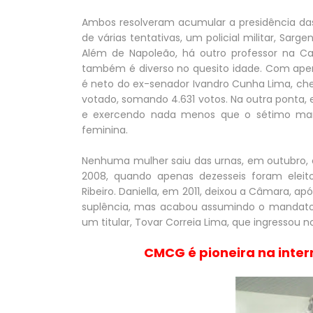
Ambos resolveram acumular a presidência das
de várias tentativas, um policial militar, Sar
Além de Napoleão, há outro professor na Cas
também é diverso no quesito idade. Com apen
é neto do ex-senador Ivandro Cunha Lima, ch
votado, somando 4.631 votos. Na outra ponta, 
e exercendo nada menos que o sétimo man
feminina.
Nenhuma mulher saiu das urnas, em outubro,
2008, quando apenas dezesseis foram eleito
Ribeiro. Daniella, em 2011, deixou a Câmara, ap
suplência, mas acabou assumindo o mandato,
um titular, Tovar Correia Lima, que ingressou 
CMCG é pioneira na inter