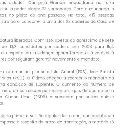
das cidades. Campina Grande, enquadrada na faixa
assou a poder eleger 23 vereadores. Com a mudança, o
tos no pleito do ano passado. No total, 415 pessoas
egistro para concorrer a uma das 23 cadeiras da Casa de
idatura liberados. Com isso, apesar do acréscimo de sete
 de 13,2 candidatos por cadeira em 2008 para 15,4
 a despeito da mudança aparentemente favorável à
dores conseguiram garantir novamente o mandato.
 retornar ao plenário: Lula Cabral (PRB), Ivan Batista
 Farias (PSC). O último chegou a exercer o mandato na
e, na condição de suplente. O aumento do número de
úmero de comissões permanentes, que, de acordo com
o Cunha Lima (PSDB) e subscrito por outros quinze
ze.
 já na primeira sessão regular deste ano, que aconteceu
impasse a respeito do prazo de tramitação, a matéria só